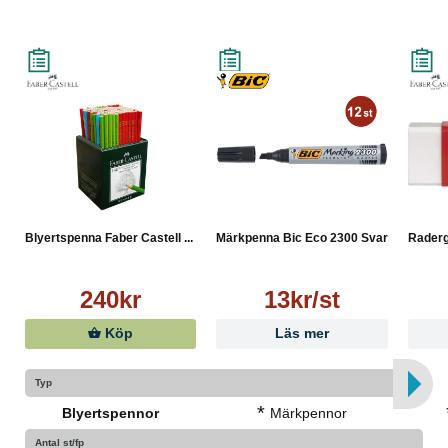
Blyertspenna Faber Castell ...
Märkpenna Bic Eco 2300 Svart
Raderg
240kr
13kr/st
Köp
Läs mer
Typ
*
Blyertspennor
Märkpennor
Antal st/fp