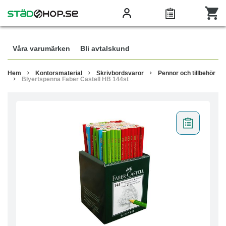
Våra varumärken
Bli avtalskund
Hem
Kontorsmaterial
Skrivbordsvaror
Pennor och tillbehör
Blyertspenna Faber Castell HB 144st