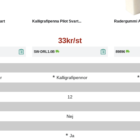
Läs mer
art
Kalligrafipenna Pilot Svart...
Radergummi Act
33kr/st
SW-DRL1.0B
89896
*
*
r
Kalligrafipennor
12
Nej
*
Ja