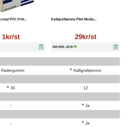
Läs mer
Läs mer
ual PVC Fritt...
Kalligrafipenna Pilot Mediu...
1kr/st
29kr/st
SW-DRL-20-B
*
Radergummi
Kalligrafipennor
*
30
12
*
-
Ja
*
-
Ja