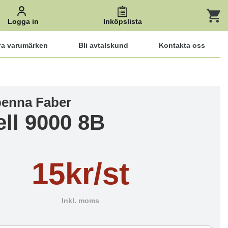
Logga in
Inköpslista
ra varumärken
Bli avtalskund
Kontakta oss
penna Faber
ell 9000 8B
15kr/st
Inkl. moms