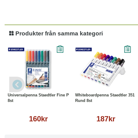
Produkter från samma kategori
Köp
Läs mer
Köp
Läs mer
Universalpenna Staedtler Fine P
Whiteboardpenna Staedtler 351
8st
Rund 8st
160kr
187kr