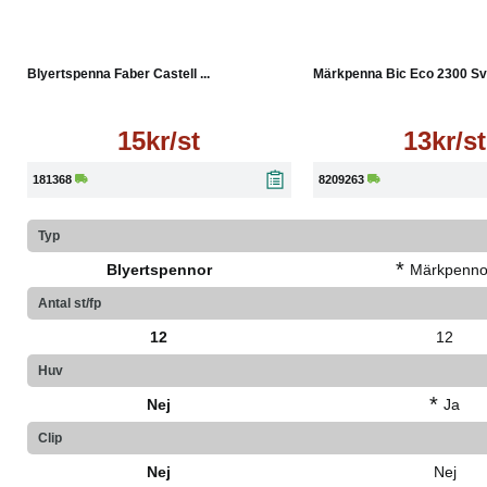
Läs mer
Läs mer
Blyertspenna Faber Castell ...
Märkpenna Bic Eco 2300 Sv
15kr/st
13kr/st
181368
8209263
Typ
*
Blyertspennor
Märkpenno
Antal st/fp
12
12
Huv
*
Nej
Ja
Clip
Nej
Nej