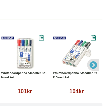
Köp
Läs mer
Köp
Läs mer
Whiteboardpenna Staedtler 351
Whiteboardpenna Staedtler 351
Rund 4st
B Sned 4st
101kr
104kr