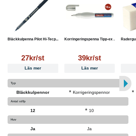
Bläckkulpenna Pilot Hi-Tecp...
Korringeringspenna Tipp-ex ...
Radergum
27kr/st
39kr/st
Läs mer
Läs mer
Typ
*
*
Bläckkulpennor
Korrigeringspennor
Antal st/fp
*
12
10
Huv
Ja
Ja