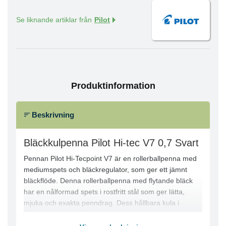
Se liknande artiklar från
Pilot
Produktinformation
Beskrivning
Bläckkulpenna Pilot Hi-tec V7 0,7 Svart
Pennan Pilot Hi-Tecpoint V7 är en rollerballpenna med
mediumspets och bläckregulator, som ger ett jämnt
bläckflöde. Denna rollerballpenna med flytande bläck
har en nålformad spets i rostfritt stål som ger lätta,
mjuka och exakta penndrag. Dess hållbara kula i
hårdmetall, med skåror för extra stöd och stadig
vridning, behåller sin form länge. Denna rollerballpenna