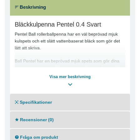
Beskrivning
Bläckkulpenna Pentel 0.4 Svart
Pentel Ball rollerballpenna har en väl beprövad mjuk
kulspets och ett slätt vattenbaserat bläck som gör det
lätt att skriva.
Ball Pentel har en beprövad mjuk spets som gör dina
skrivuppgifter både flödande och njutbara. Pennan är
extremt tåligt och låter dig skriva upp till 2 200 meter.
Visa mer beskrivning
Den breda spetsen på 0,8 mm är idealisk för uppgifter
som kräver intensiv och framträdande skrift och det
flytande bläcket ger djup och levande färg. Den är
Specifikationer
tillverkad av 77 % återvunnet material (med undantag
för bläcket) och ingår i Pentels återvinningssortiment av
miljövänliga pennor. Den här rollerballpennan är
Recensioner (0)
designad med en distinkt grön pennkropp som gör sig
bra både på kontoret och hemma, med en fickklämma
för ökad bekvämlighet.
Fråga om produkt