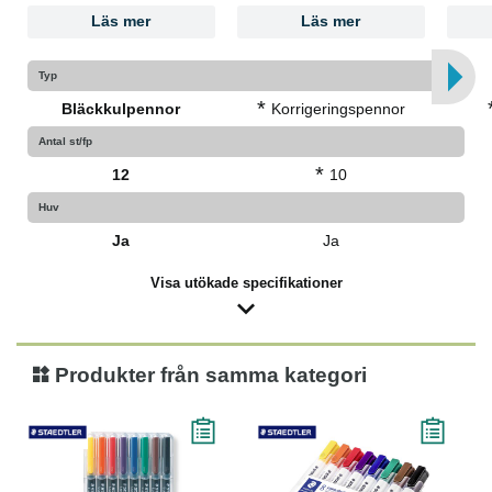
Läs mer
Läs mer
Typ
*
Bläckkulpennor
Korrigeringspennor
Antal st/fp
*
12
10
Huv
Ja
Ja
Visa utökade specifikationer
Produkter från samma kategori