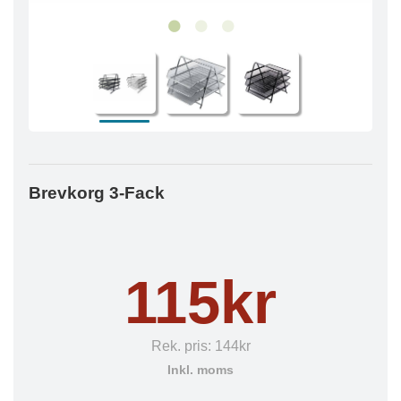
Brevkorg 3-Fack
115kr
Rek. pris:
144kr
Inkl. moms