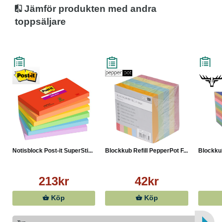
Jämför produkten med andra
toppsäljare
Notisblock Post-it SuperSti...
Blockkub Refill PepperPot F...
Blockkub
213kr
42kr
Köp
Köp