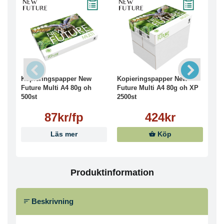
Kopieringspapper New
Kopieringspapper New
Kop
Future Multi A4 80g oh
Future Multi A4 80g oh XP
Fut
500st
2500st
500
87kr/fp
424kr
Läs mer
Köp
Produktinformation
Beskrivning