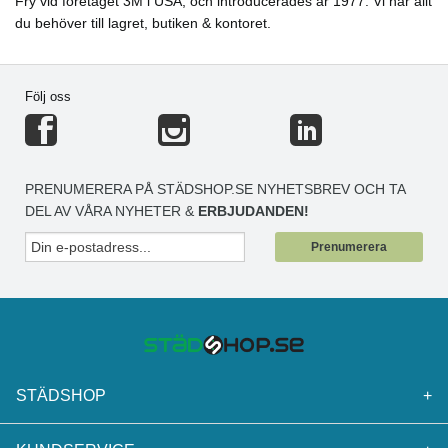
Fry vid företaget 3M i USA, och introducerades år 1977. Vi har allt
du behöver till lagret, butiken & kontoret.
Följ oss
PRENUMERERA PÅ STÄDSHOP.SE NYHETSBREV OCH TA
DEL AV VÅRA NYHETER &
ERBJUDANDEN!
Prenumerera
STÄDSHOP
+