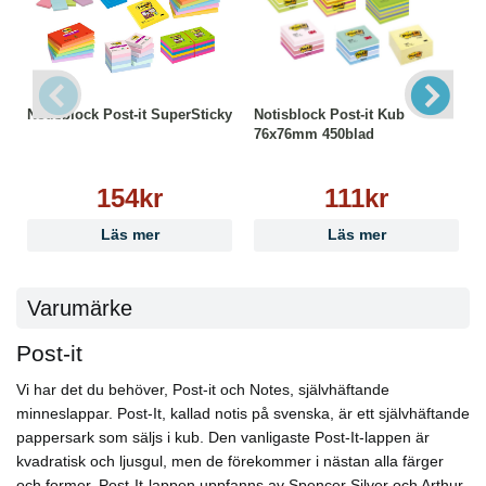
Notisblock Post-it SuperSticky
Notisblock Post-it Kub
76x76mm 450blad
154kr
111kr
Läs mer
Läs mer
Varumärke
Post-it
Vi har det du behöver, Post-it och Notes, självhäftande
minneslappar. Post-It, kallad notis på svenska, är ett självhäftande
pappersark som säljs i kub. Den vanligaste Post-It-lappen är
kvadratisk och ljusgul, men de förekommer i nästan alla färger
och former. Post-It-lappen uppfanns av Spencer Silver och Arthur