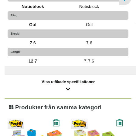
certifierade pappersfibrer, som kommer från hållbart
Notisblock
Notisblock
skogsbruk och kontrollerade resurser
Färg
Gul
Gul
Tillverkas med ett häftämne från av ett förnyelsebart
material som till 60 % kommer från en växt som växer
Bredd
upp igen varje år
7.6
7.6
Längd
*
12.7
7.6
Visa utökade specifikationer
Produkter från samma kategori