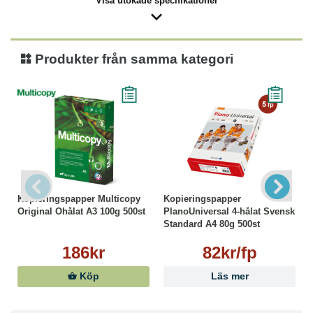
Visa utökade specifikationer
Produkter från samma kategori
Kopieringspapper Multicopy
Kopieringspapper
Original Ohålat A3 100g 500st
PlanoUniversal 4-hålat Svensk
Standard A4 80g 500st
186kr
82kr/fp
Köp
Läs mer