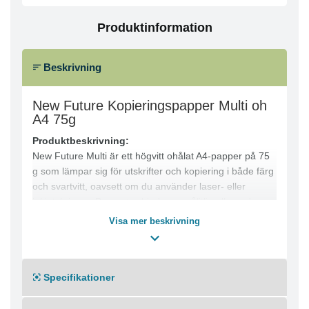
Produktinformation
Beskrivning
New Future Kopieringspapper Multi oh
A4 75g
Produktbeskrivning:
New Future Multi är ett högvitt ohålat A4-papper på 75
g som lämpar sig för utskrifter och kopiering i både färg
och svartvitt, oavsett om du använder laser- eller
inkjetskrivare. Pappret erbjuder en pålitlig allround-
kvalitet för många arbetsuppgifter, inklusive dubbelsidig
Visa mer beskrivning
kopiering, utskrift och fax.
Produktfördelar:
● Högvitt papper med bra allround-kvalitet
Specifikationer
● Lämpligt för både färg- och svartvita utskrifter
● Passar för laser- och inkjetskrivare
● Ohålat för flexibilitet i hantering