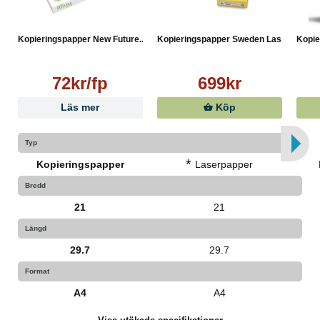
Kopieringspapper New Future...
Kopieringspapper Sweden Las...
Kopie
72kr/fp
699kr
Läs mer
Köp
Typ
*
Kopieringspapper
Laserpapper
Bredd
21
21
Längd
29.7
29.7
Format
A4
A4