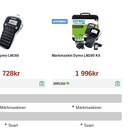
Läs mer
Köp
Läs mer
Dymo LM160
Märkmaskin Dymo LM280 Kit
728kr
1 996kr
2091152
*
Märkmaskiner
Märkmaskiner
*
*
Svart
Svart