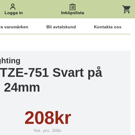
Logga in
Inköpslista
ra varumärken
Bli avtalskund
Kontakta oss
ghting
 TZE-751 Svart på
n 24mm
208kr
Rek. pris:
260kr