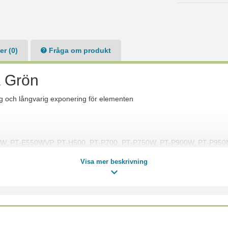
r (0)
Fråga om produkt
 Grön
g och långvarig exponering för elementen
0W, PT-E550WVP, PT-H500, PT-P700, PT-P750W, PT-P900W, PT-P950
800PCN, PT-P750TDI
Visa mer beskrivning