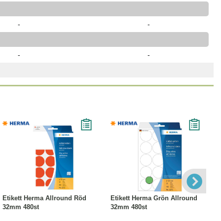
-
-
-
-
Köp
Läs mer
Köp
Läs mer
Etikett Herma Allround Röd
Etikett Herma Grön Allround
32mm 480st
32mm 480st