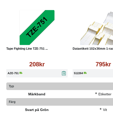
Köp
Läs mer
Köp
Tape Fighting Line TZE-751 ...
Dataetikett 102x36mm 1-rad 
208kr
795kr
AZE-751
512264
Typ
*
Märkband
Etiketter
Färg
*
Svart på Grön
Vit