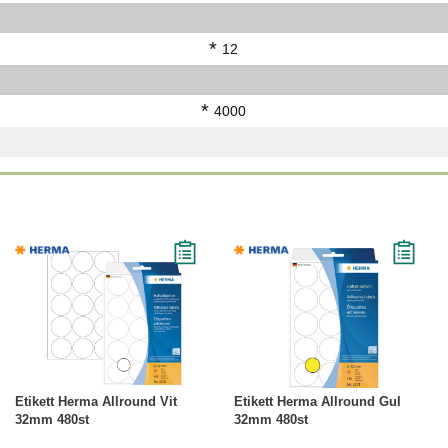
*
12
*
4000
Köp
Läs mer
Köp
Läs mer
Etikett Herma Allround Vit
Etikett Herma Allround Gul
32mm 480st
32mm 480st