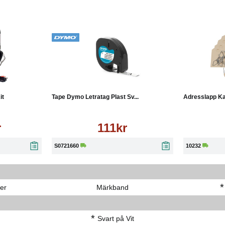
Läs mer
Köp
Läs mer
Köp
it
Tape Dymo Letratag Plast Sv...
Adresslapp Ka
r
111kr
S0721660
10232
*
er
Märkband
*
Svart på Vit