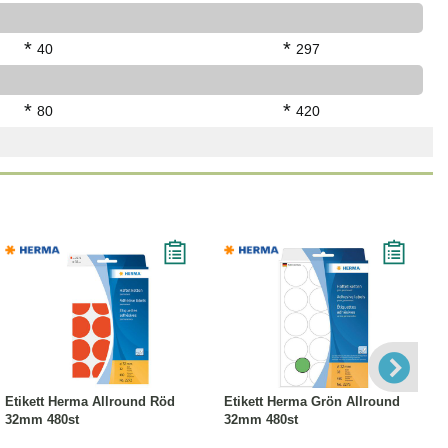
*
*
40
297
*
*
80
420
Köp
Läs mer
Köp
Läs mer
Etikett Herma Allround Röd
Etikett Herma Grön Allround
32mm 480st
32mm 480st