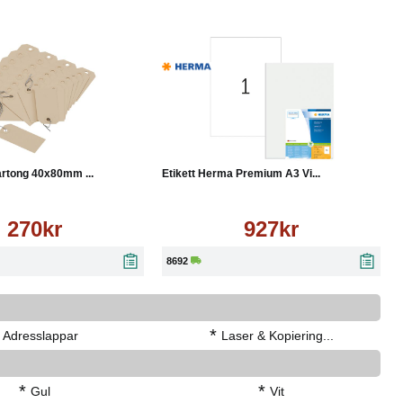
Läs mer
Köp
Läs mer
rtong 40x80mm ...
Etikett Herma Premium A3 Vi...
270kr
927kr
8692
*
Adresslappar
Laser & Kopiering...
*
*
Gul
Vit