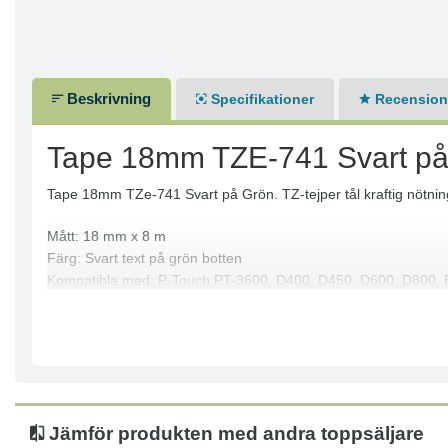
Beskrivning
Specifikationer
Recensione
Tape 18mm TZE-741 Svart på
Tape 18mm TZe-741 Svart på Grön. TZ-tejper tål kraftig nötnin
Mått: 18 mm x 8 m
Färg: Svart text på grön botten
Kompatibla med: P-Touch PT-3600, D400, D450, D600, D800,
Innehåller inte PVC
Jämför produkten med andra toppsäljare