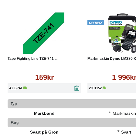
Köp
Läs mer
Köp
Tape Fighting Line TZE-741 ...
Märkmaskin Dymo LM280 K
159kr
1 996k
AZE-741
2091152
Typ
*
Märkband
Märkmaskin
Färg
*
Svart på Grön
Svart