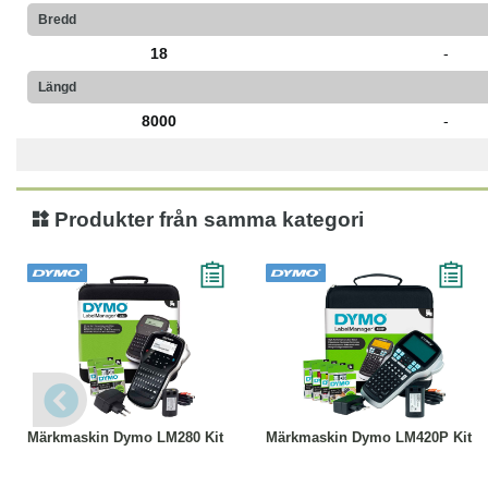
Bredd
18
-
Längd
8000
-
Produkter från samma kategori
Köp
Läs mer
Köp
Läs mer
Märkmaskin Dymo LM280 Kit
Märkmaskin Dymo LM420P Kit