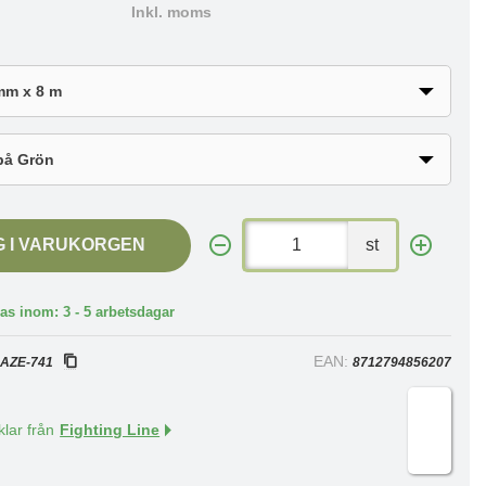
Inkl. moms
G I VARUKORGEN
st
as inom: 3 - 5 arbetsdagar
:
EAN:
AZE-741
8712794856207
klar från
Fighting Line