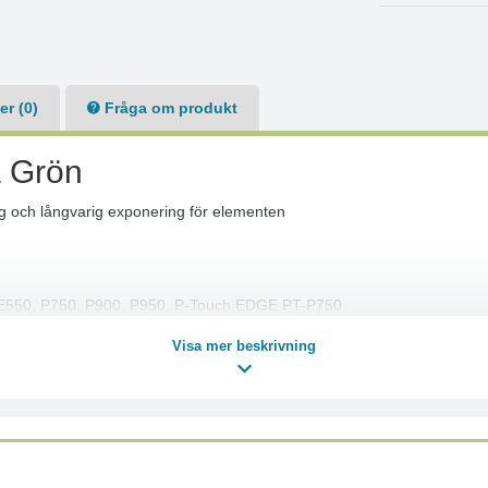
r (0)
Fråga om produkt
 Grön
g och långvarig exponering för elementen
 E550, P750, P900, P950, P-Touch EDGE PT-P750
Visa mer beskrivning