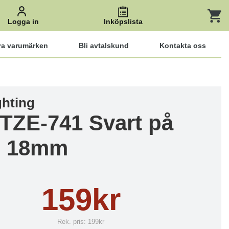
Logga in
Inköpslista
ra varumärken
Bli avtalskund
Kontakta oss
ghting
 TZE-741 Svart på
n 18mm
159kr
Rek. pris:
199kr