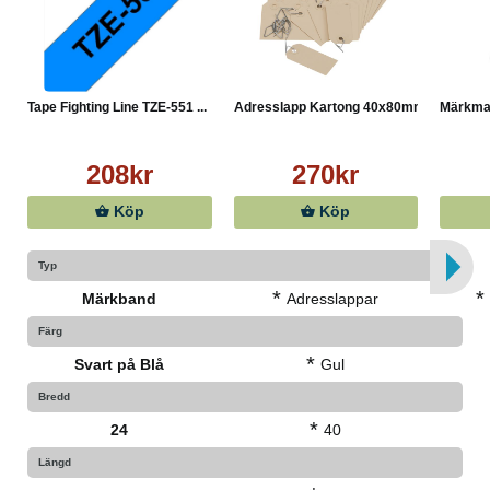
Tape Fighting Line TZE-551 ...
Adresslapp Kartong 40x80mm ...
Märkma
208kr
270kr
Köp
Köp
Typ
*
*
Märkband
Adresslappar
Färg
*
Svart på Blå
Gul
Bredd
*
24
40
Längd