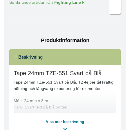
Se liknande artiklar från
Fighting Line
Produktinformation
Beskrivning
Tape 24mm TZE-551 Svart på Blå
Tape 24mm TZe-551 Svart på Blå. TZ-tejper tål kraftig
nötning och långvarig exponering för elementen
Mått: 24 mm x 8 m
Färg: Svart text på blå botten
Kompatibla med: P-Touch P-Touch Cube, PT-D600VP,
PT-D800W, PT-E550WVP, PT-H500, PT-P700, PT-
Visa mer beskrivning
P750W, PT-P900W, PT-P950NW, PT-2420PC, PT-