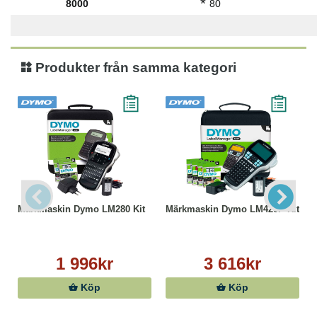
*
8000
80
Produkter från samma kategori
Märkmaskin Dymo LM280 Kit
Märkmaskin Dymo LM420P Kit
1 996kr
3 616kr
Köp
Köp