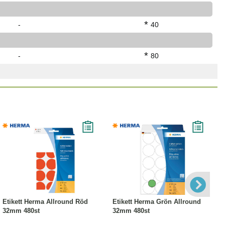
*
-
40
*
-
80
Köp
Läs mer
Köp
Läs mer
Etikett Herma Allround Röd
Etikett Herma Grön Allround
32mm 480st
32mm 480st