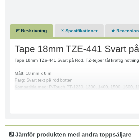
Beskrivning
Specifikationer
Recensione
Tape 18mm TZE-441 Svart p
Tape 18mm TZe-441 Svart på Röd. TZ-tejper tål kraftig nötning
Mått: 18 mm x 8 m
Färg: Svart text på röd botten
Kompatibla med: P-Touch PT-1230, 1300, 1400, 1500, 1600, 16
2500, 2600, 2610, 2700, 2710, 2730, 300, 310, 330, 350, 3600
Innehåller inte PVC
Jämför produkten med andra toppsäljare