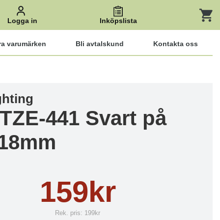
Logga in
Inköpslista
ra varumärken
Bli avtalskund
Kontakta oss
ghting
 TZE-441 Svart på
 18mm
159kr
Rek. pris:
199kr