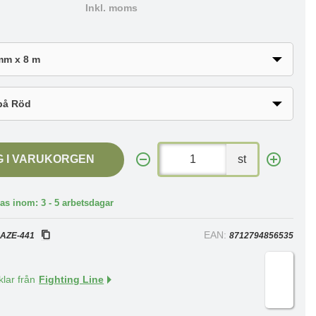
Inkl. moms
G I VARUKORGEN
st
as inom: 3 - 5 arbetsdagar
:
EAN:
AZE-441
8712794856535
klar från
Fighting Line