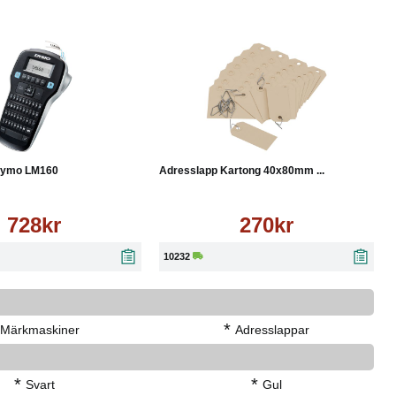
Läs mer
Köp
Läs mer
Dymo LM160
Adresslapp Kartong 40x80mm ...
728kr
270kr
10232
*
Märkmaskiner
Adresslappar
*
*
Svart
Gul