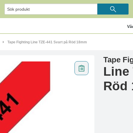
Vå
Tape Fighting Line TZE-441 Svart på Röd 18mm
Tape Fi
Line
Röd