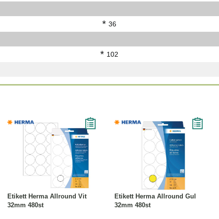
*
36
*
102
Köp
Läs mer
Köp
Läs mer
Etikett Herma Allround Vit
Etikett Herma Allround Gul
32mm 480st
32mm 480st