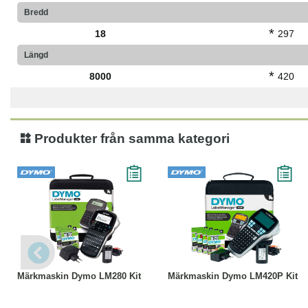
Bredd
*
18
297
Längd
*
8000
420
Produkter från samma kategori
Köp
Läs mer
Köp
Läs mer
Märkmaskin Dymo LM280 Kit
Märkmaskin Dymo LM420P Kit