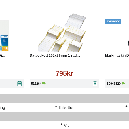
Läs mer
Köp
Läs mer
Köp
...
Dataetikett 102x36mm 1-rad ...
Märkmaskin 
795kr
512264
S0946320
*
*
ng...
Etiketter
*
Vit