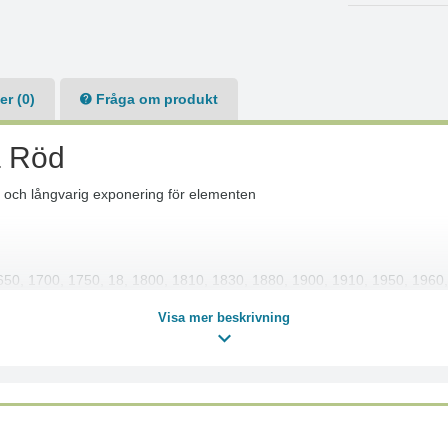
r (0)
Fråga om produkt
å Röd
 och långvarig exponering för elementen
50, 1700, 1750, 18, 1800, 1810, 1830, 1880, 1900, 1910, 1950, 1960,
, 520, 530, 540, 550, 580, 9200, 9400, 9500, 9600, 9700, 9800, H300
Visa mer beskrivning