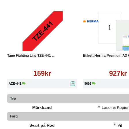
Köp
Läs mer
Köp
Tape Fighting Line TZE-441 ...
Etikett Herma Premium A3 Vi
159kr
927kr
AZE-441
8692
Typ
*
Märkband
Laser & Kopieri
Färg
*
Svart på Röd
Vit