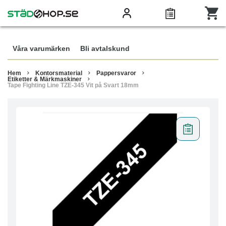
Våra varumärken
Bli avtalskund
Hem
Kontorsmaterial
Pappersvaror
Etiketter & Märkmaskiner
Tape Fighting Line TZE-345 Vit på Svart 18mm