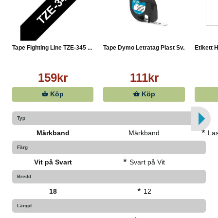
Tape Fighting Line TZE-345 ...
Tape Dymo Letratag Plast Sv...
Etikett 
159kr
111kr
Köp
Köp
Typ
*
Märkband
Märkband
Las
Färg
*
Vit på Svart
Svart på Vit
Bredd
*
18
12
Längd