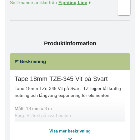
Se liknande artiklar från
Fighting Line
Produktinformation
Beskrivning
Tape 18mm TZE-345 Vit på Svart
Tape 18mm TZe-345 Vit på Svart. TZ-tejper tål kraftig
nötning och långvarig exponering för elementen
Mått: 18 mm x 8 m
Färg: Vit text på svart botten
Kompatibla med: P-Touch PT-1230, 1300, 1400, 1500,
1600, 1650, 1700, 1750, 18, 1800, 1810, 1830, 1880,
Visa mer beskrivning
1900, 1910, 1950, 1960, 2030, 2100, 2110, 2200,