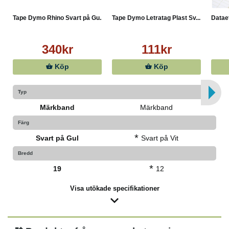
Tape Dymo Rhino Svart på Gu...
Tape Dymo Letratag Plast Sv...
Datae
340kr
111kr
Köp
Köp
Typ
Märkband
Märkband
Färg
*
Svart på Gul
Svart på Vit
Bredd
*
19
12
Visa utökade specifikationer