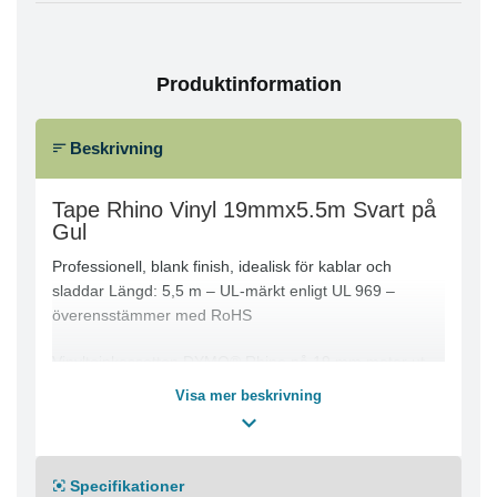
Produktinformation
Beskrivning
Tape Rhino Vinyl 19mmx5.5m Svart på
Gul
Professionell, blank finish, idealisk för kablar och
sladdar Längd: 5,5 m – UL-märkt enligt UL 969 –
överensstämmer med RoHS
Vinyltejpkassetten DYMO® Rhino på 19 mm matar ut
slitstark vinyltejp med svart text på vit botten för
Visa mer beskrivning
industrietiketter som ska hålla länge. Perfekt för kablar
och sladdar. Texten på Rhino-etiketter skrivs ut med
termisk överföringsteknik – varken bläck eller toner
behövs. De är resistenta mot vatten, UV-ljus, kemikalier
Specifikationer