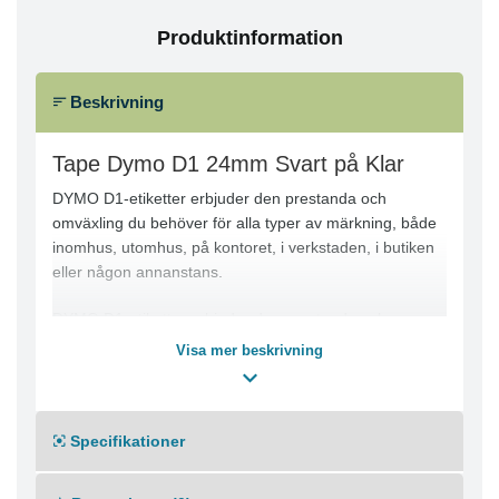
Produktinformation
Beskrivning
Tape Dymo D1 24mm Svart på Klar
DYMO D1-etiketter erbjuder den prestanda och
omväxling du behöver för alla typer av märkning, både
inomhus, utomhus, på kontoret, i verkstaden, i butiken
eller någon annanstans.
DYMO D1-etiketter erbjuder den prestanda och
omväxling du behöver för alla typer av märkning, både
Visa mer beskrivning
inomhus, utomhus, på kontoret, i verkstaden, i butiken
eller någon annanstans.
Etikettkassetten DYMO® D1 på 24 mm ger snygga,
Specifikationer
skräddarsydda etiketter med svart text på transparent
botten som passar perfekt för användning både
inomhus och utomhus. D1-tejp med text som har