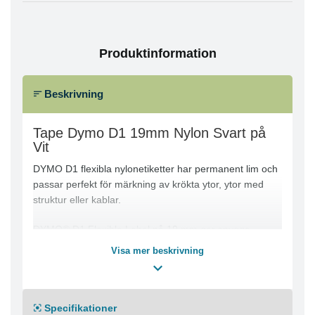
Produktinformation
Beskrivning
Tape Dymo D1 19mm Nylon Svart på
Vit
DYMO D1 flexibla nylonetiketter har permanent lim och
passar perfekt för märkning av krökta ytor, ytor med
struktur eller kablar.
DYMO® D1 Flexible Label på 19 mm ger snygga,
skräddarsydda etiketter med svart text på vit botten
Visa mer beskrivning
som är snabba och enkla att användas både inomhus
och utomhus. D1-tejp med text som har skrivits ut med
termisk överföringsteknik – varken bläck eller toner
behövs. Dessa tåliga och hållbara etiketter är
Specifikationer