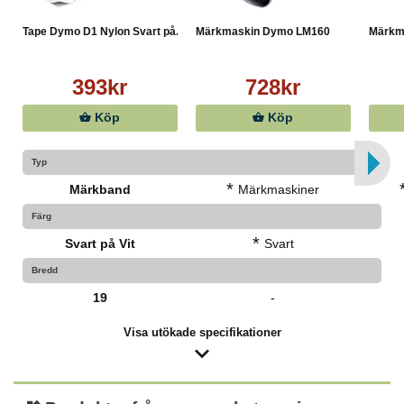
Tape Dymo D1 Nylon Svart på...
Märkmaskin Dymo LM160
Märkm
393kr
728kr
Köp
Köp
Typ
*
Märkband
Märkmaskiner
Färg
*
Svart på Vit
Svart
Bredd
19
-
Visa utökade specifikationer