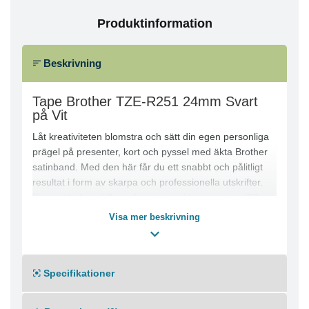
Produktinformation
Beskrivning
Tape Brother TZE-R251 24mm Svart
på Vit
Låt kreativiteten blomstra och sätt din egen personliga
prägel på presenter, kort och pyssel med äkta Brother
satinband. Med den här får du ett snabbt och pålitligt
resultat i form av skarpa och professionella utskrifter.
Kompatibel med P-touch märkmaskiner som har TZ-
eller TZe logotypen på kassettskyddet.
Visa mer beskrivning
24 mm brett, 4 m långt band
Brother originalkassett i hög kvalitet
Lättläst resultat
Specifikationer