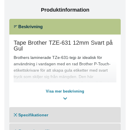
Produktinformation
Beskrivning
Tape Brother TZE-631 12mm Svart på
Gul
Brothers laminerade TZe-631-tejp är idealisk för
användning i vardagen med en rad Brother P-Touch-
etikettskrivare för att skapa gula etiketter med svart
tryck som skiljer sig från mängden. Den här
märkningstejpen är kompatibel med Brother P-Touch-
etikettskrivare, använder direkt termisk teknik och har
Visa mer beskrivning
ett extra starkt klister. Använd inomhus eller utomhus på
jämna eller gropiga, ojämna ytor. Lamineringen gör
etiketterna hållbara med mindre slitage. En ljus
Specifikationer
bakgrund ger enastående kontrast för svartvita
utskrifter, vilket gör att dessa etiketter utmärker sig i
miljöer med svag belysning eller där det är viktigt att