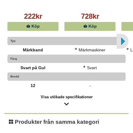
222kr
728kr
Köp
Köp
Typ
*
*
Märkband
Märkmaskiner
L
Färg
*
Svart på Gul
Svart
Bredd
12
-
Visa utökade specifikationer
Produkter från samma kategori