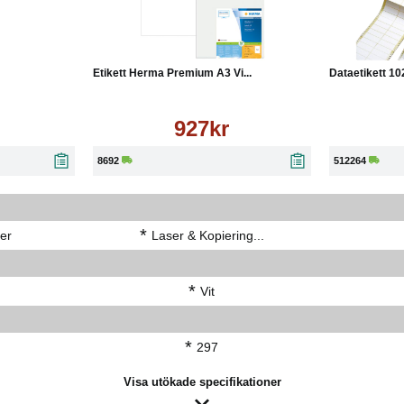
Läs mer
Köp
Läs mer
Köp
Etikett Herma Premium A3 Vi...
Dataetikett 10
927kr
8692
512264
*
er
Laser & Kopiering...
*
Vit
*
297
Visa utökade specifikationer