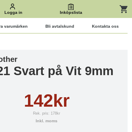
Logga in
Inköpslista
ra varumärken
Bli avtalskund
Kontakta oss
other
1 Svart på Vit 9mm
142kr
Rek. pris:
178kr
Inkl. moms