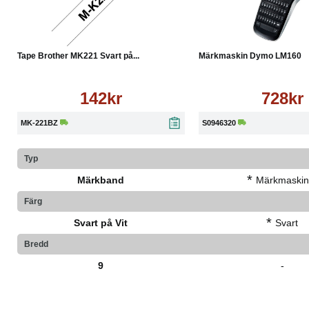
Köp
Läs mer
Köp
Tape Brother MK221 Svart på...
Märkmaskin Dymo LM160
142kr
728kr
MK-221BZ
S0946320
Typ
*
Märkband
Märkmaskin
Färg
*
Svart på Vit
Svart
Bredd
9
-