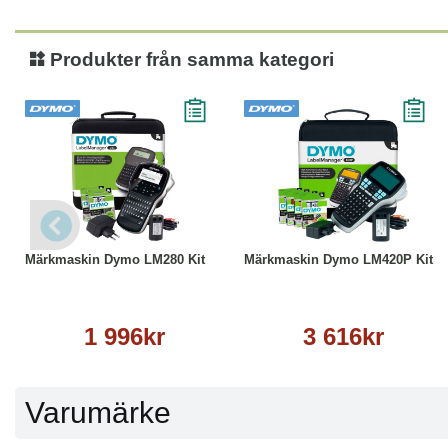
Produkter från samma kategori
Köp
Läs mer
Köp
Läs mer
Märkmaskin Dymo LM280 Kit
Märkmaskin Dymo LM420P Kit
1 996kr
3 616kr
Varumärke