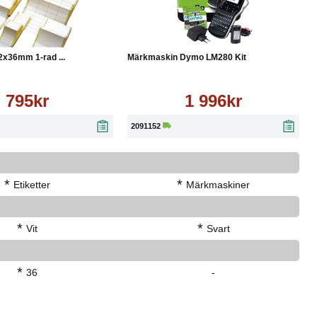
Läs mer
Köp
Läs mer
2x36mm 1-rad ...
Märkmaskin Dymo LM280 Kit
795kr
1 996kr
2091152
*
*
Etiketter
Märkmaskiner
*
*
Vit
Svart
*
36
-