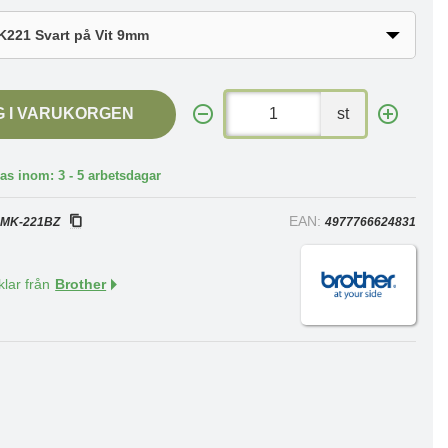
G I VARUKORGEN
st
as inom: 3 - 5 arbetsdagar
:
EAN:
MK-221BZ
4977766624831
klar från
Brother