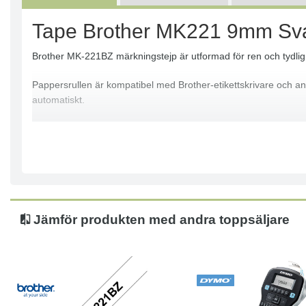
Tape Brother MK221 9mm Svar
Brother MK-221BZ märkningstejp är utformad för ren och tydlig b
Pappersrullen är kompatibel med Brother-etikettskrivare och anv
automatiskt.
Kompatibla med: P-Touch-etikettskrivare: PT-55, PT-55P, PT-
Etikettstorlek: 9 mm
Tejpens längd: 8 m
Färg: Svart text på vit botten
Jämför produkten med andra toppsäljare