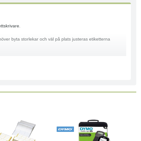
ttskrivare.
ver byta storlekar och väl på plats justeras etiketterna
90, PT-BB4