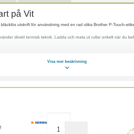
t på Vit
läcklös utskrift för användning med en rad olika Brother P-Touch-etike
änder direkt termisk teknik. Ladda och mata ut rullar enkelt när du behö
65, PT-65LB, PT-65SB, PT-65SCCP, PT-65VP, PT-75, PT-80, PT-85, PT-
Visa mer beskrivning