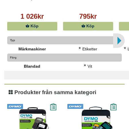
1 026kr
795kr
Köp
Köp
Typ
*
*
Märkmaskiner
Etiketter
Färg
*
Blandad
Vit
Produkter från samma kategori