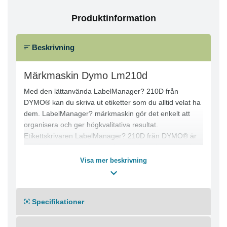
Produktinformation
Beskrivning
Märkmaskin Dymo Lm210d
Med den lättanvända LabelManager? 210D från
DYMO® kan du skriva ut etiketter som du alltid velat ha
dem. LabelManager? märkmaskin gör det enkelt att
organisera och ger högkvalitativa resultat.
Etikettskrivaren LabelManager? 210D från DYMO® är
en fristående enhet för skrivbordet. Med 6 teckensnitt, 7
olika stilar och 8 olika ramar ger maskinen flexibilitet.
Visa mer beskrivning
Den grafiska displayen på LabelManager? 210D ger en
tydlig bild av hur din etikett kommer att skrivas ut. Du
behöver inte gissa dig till hur etiketten kommer att se ut.
Specifikationer
Enheten kan spara senast utskrivna etikett och skriva ut
den igen med en knapptryckning. Enheten använder
färdigförpackade D1-tejprullar med termisk överföring