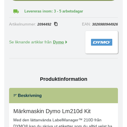
Levereras inom: 3 - 5 arbetsdagar
Artikelnummer:
EAN:
2094492
3026980944926
Se liknande artiklar från
Dymo
Produktinformation
Beskrivning
Märkmaskin Dymo Lm210d Kit
Med den lättanvända LabelManager™ 210D från
DYMO® kan du skriva ut etiketter som du alltid velat ha