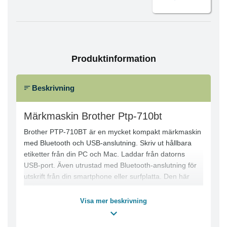
Produktinformation
Beskrivning
Märkmaskin Brother Ptp-710bt
Brother PTP-710BT är en mycket kompakt märkmaskin
med Bluetooth och USB-anslutning. Skriv ut hållbara
etiketter från din PC och Mac. Laddar från datorns
USB-port. Även utrustad med Bluetooth-anslutning för
utskrift från din smartphone eller surfplatta. Den här
stilfulla, kompakta märkmaskinen ger dig en mängd av
alternativ att skriva ut etiketter för märkning runt om på
Visa mer beskrivning
ditt kontor. Designa etiketter på din PC eller Mac, och
lägg till bilder eller företagslogotyper, streckkoder,