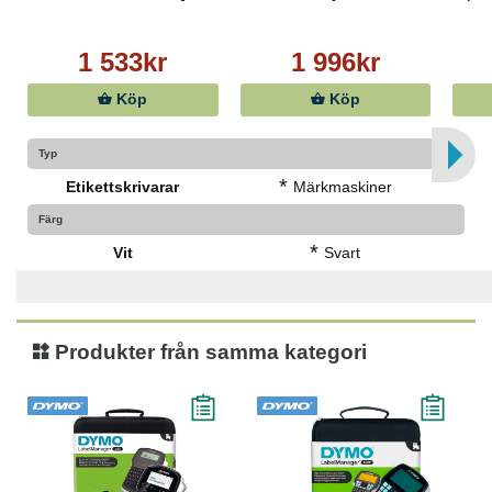
- USB-anslutning
- Levereras med ström och USB-kabel, 2 startrullar
1 533kr
1 996kr
(100 standard adressetiketter + rulle för svart/röd text
62 mm bred löpande 5 meter)
Köp
Köp
Typ
*
Etikettskrivarar
Märkmaskiner
Färg
*
Vit
Svart
Produkter från samma kategori