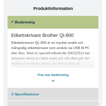
Produktinformation
Beskrivning
Etikettskrivare Brother Ql-800
Etikettskrivaren QL-800 är en mycket snabb och
mångsidig etikettskrivare som ansluts via USB till PC
eller Mac. Med en speciell etikettrulle (DK22251) kan
skrivaren skriva ut i både svart och rött vilket gör det
möjligt att verkligen belysa viss information på
etiketterna. Skrivaren levereras med en kraftfull
programvara för Windows och Mac. För användare av
Visa mer beskrivning
Windows finns dessutom en funktion som inte kräver
installation, anslut bara USB-kabeln och skriv ut. Inga
programvaror eller drivrutiner behöver installeras. Du
Specifikationer
kan lätt skapa professionella etiketter i hög upplösning
för dokument, arkiv, flikregister, mappar, namnskyltar
och mycket mer. Den inbyggda automatiska kniven gör