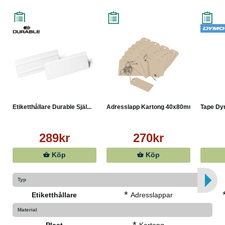
Etiketthållare Durable Själ...
Adresslapp Kartong 40x80mm ...
Tape Dym
289kr
270kr
Köp
Köp
Typ
*
Etiketthållare
Adresslappar
Material
*
Plast
Kartong