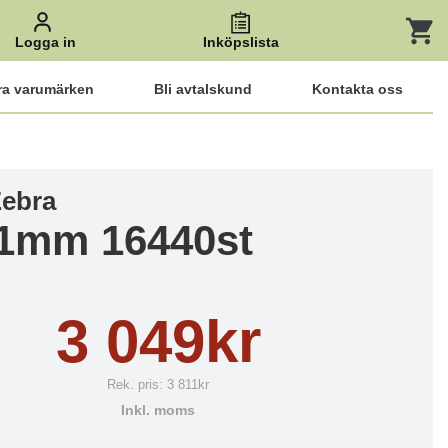
Logga in
Inköpslista
ra varumärken
Bli avtalskund
Kontakta oss
Zebra
1mm 16440st
3 049kr
Rek. pris:
3 811kr
Inkl. moms