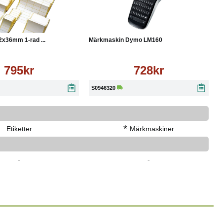
Läs mer
Köp
Läs mer
2x36mm 1-rad ...
Märkmaskin Dymo LM160
795kr
728kr
S0946320
*
Etiketter
Märkmaskiner
-
-