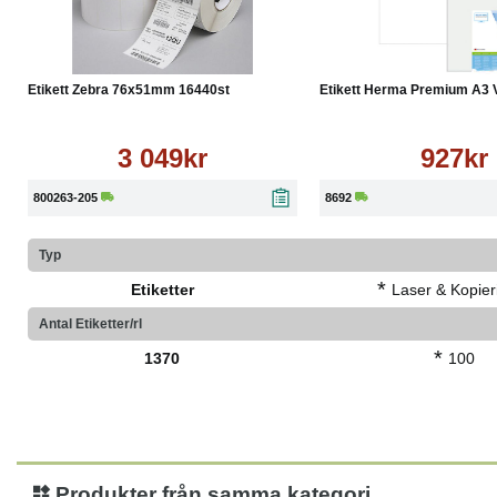
Köp
Läs mer
Köp
Etikett Zebra 76x51mm 16440st
Etikett Herma Premium A3 Vi
3 049kr
927kr
800263-205
8692
Typ
*
Etiketter
Laser & Kopieri
Antal Etiketter/rl
*
1370
100
Produkter från samma kategori