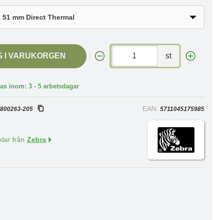
G I VARUKORGEN
st
as inom: 3 - 5 arbetsdagar
:
EAN:
800263-205
5711045175985
klar från
Zebra