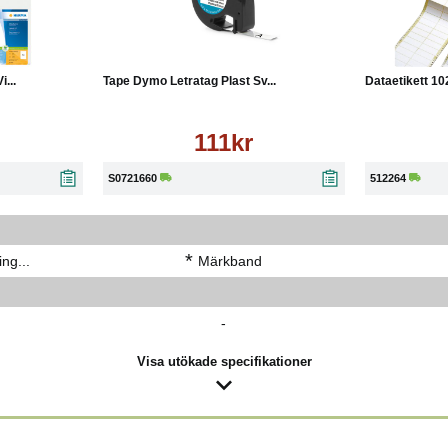
Läs mer
Köp
Läs mer
Köp
...
Tape Dymo Letratag Plast Sv...
Dataetikett 10
111kr
S0721660
512264
*
ng...
Märkband
-
Visa utökade specifikationer