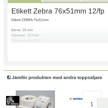
Etikett Zebra 76x51mm 12/fp
Etikett ZEBRA 76x51mm
Kärna: 25 mm
Diameter: 127mm
Etiketter/rulle: 1370
Print Teknologi: Direct Thermal
Skrivartyp: Label Printers
Storlek: 76mmx51mm
Rullar/låda: 12
Passar till: GK420, GX420, GX430, TLP2824
Jämför produkten med andra toppsäljare
Mått: (BxH) 76x51mm