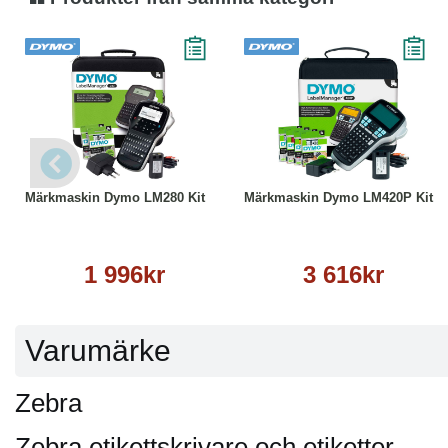
Köp
Läs mer
Köp
Läs mer
Märkmaskin Dymo LM280 Kit
Märkmaskin Dymo LM420P Kit
1 996kr
3 616kr
Varumärke
Zebra
Zebra etikettskrivare och etiketter