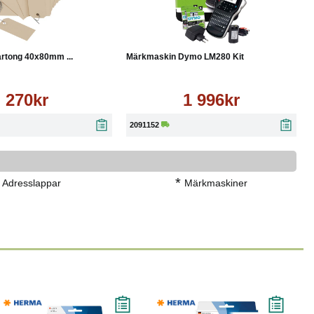
Läs mer
Köp
Läs mer
rtong 40x80mm ...
Märkmaskin Dymo LM280 Kit
270kr
1 996kr
2091152
*
Adresslappar
Märkmaskiner