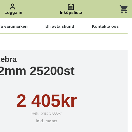
Logga in
Inköpslista
ra varumärken
Bli avtalskund
Kontakta oss
Zebra
2mm 25200st
2 405kr
Rek. pris:
3 006kr
Inkl. moms