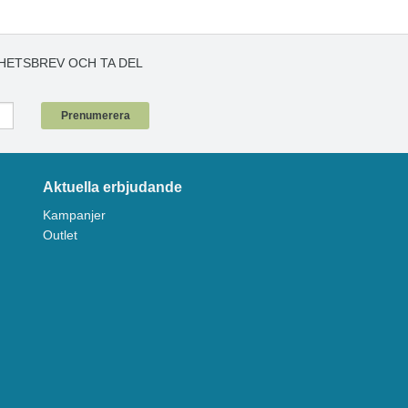
HETSBREV OCH TA DEL
!
Prenumerera
Aktuella erbjudande
Kampanjer
Outlet