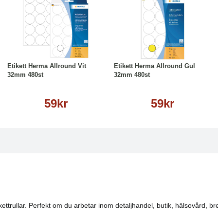
Köp
Läs mer
Köp
Läs mer
Etikett Herma Allround Vit
Etikett Herma Allround Gul
32mm 480st
32mm 480st
59kr
59kr
 etikettrullar. Perfekt om du arbetar inom detaljhandel, butik, hälsovård