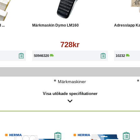
Läs mer
Köp
Läs mer
Köp
...
Märkmaskin Dymo LM160
Adresslapp Ka
728kr
S0946320
10232
*
*
Märkmaskiner
Visa utökade specifikationer