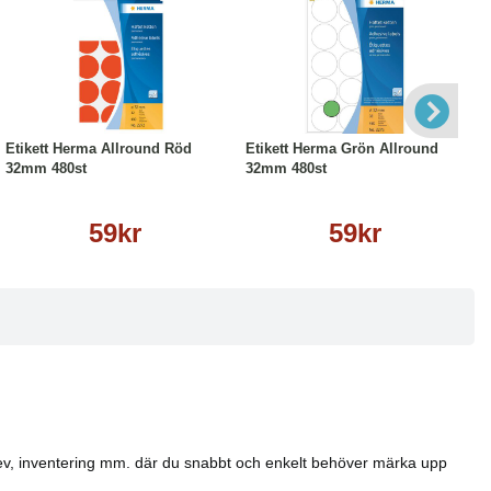
Köp
Läs mer
Köp
Läs mer
Etikett Herma Allround Röd
Etikett Herma Grön Allround
32mm 480st
32mm 480st
59kr
59kr
, brev, inventering mm. där du snabbt och enkelt behöver märka upp