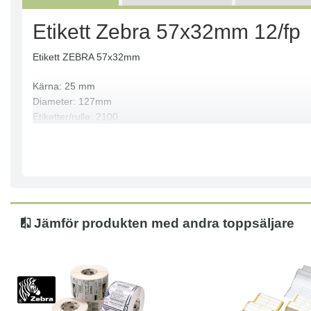
Etikett Zebra 57x32mm 12/fp
Etikett ZEBRA 57x32mm
Kärna: 25 mm
Diameter: 127mm
Etiketter/rulle: 2100
Print Teknologi: Direct Thermal
Skrivartyp: Label Printers
Storlek: 57mmx32mm
Rullar/låda: 12
Passar till: GK420, GX420, GX430, TLP2824, ZD410
Jämför produkten med andra toppsäljare
Mått: (BxH) 57x32mm