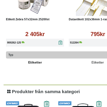
Köp
Läs mer
Köp
Etikett Zebra 57x32mm 25200st
Dataetikett 102x36mm 1-rad 
2 405kr
795kr
800262-125
512264
Typ
Etiketter
Etiketter
Produkter från samma kategori