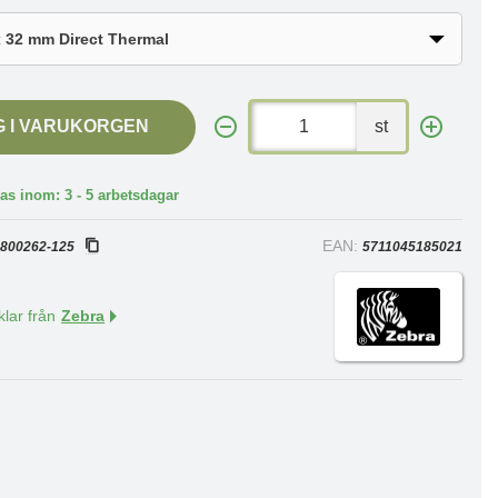
G I VARUKORGEN
st
as inom: 3 - 5 arbetsdagar
:
EAN:
800262-125
5711045185021
klar från
Zebra