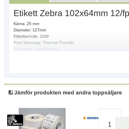
Etikett Zebra 102x64mm 12/f
Kärna: 25 mm
Diameter: 127mm
Etiketter/rulle: 1100
Print Teknologi: Thermal Transfer
Skrivartyp: Label Printers
Storlek: 102mmx64mm
Rullar/låda: 12
Passar till: GK420, GX420, GX430
Mått: (BxH) 102x64mm
Jämför produkten med andra toppsäljare