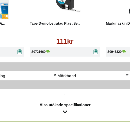
Läs mer
Köp
Läs mer
Köp
...
Tape Dymo Letratag Plast Sv...
Märkmaskin 
111kr
S0721660
S0946320
*
*
ng...
Märkband
-
Visa utökade specifikationer