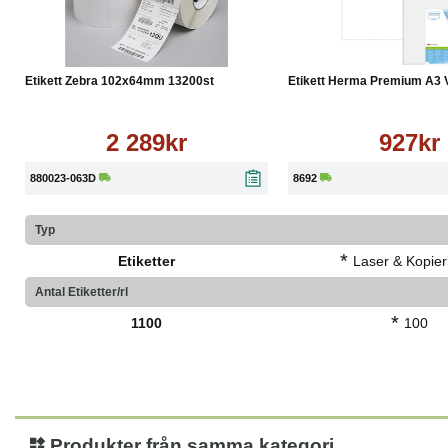
Köp
Läs mer
Köp
Etikett Zebra 102x64mm 13200st
Etikett Herma Premium A3 Vi
2 289kr
927kr
880023-063D
8692
Typ
*
Etiketter
Laser & Kopieri
Antal Etiketter/rl
*
1100
100
Produkter från samma kategori