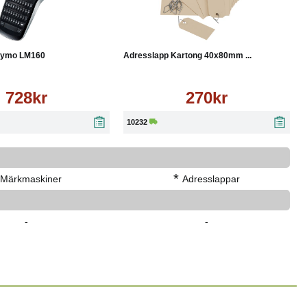
Läs mer
Köp
Läs mer
Dymo LM160
Adresslapp Kartong 40x80mm ...
728kr
270kr
10232
*
Märkmaskiner
Adresslappar
-
-