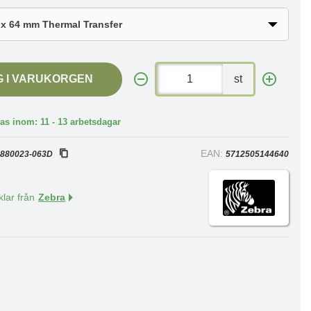
G I VARUKORGEN
st
as inom: 11 - 13 arbetsdagar
:
EAN:
880023-063D
5712505144640
klar från
Zebra