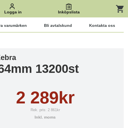
Logga in
Inköpslista
ra varumärken
Bli avtalskund
Kontakta oss
Zebra
64mm 13200st
2 289kr
Rek. pris:
2 861kr
Inkl. moms