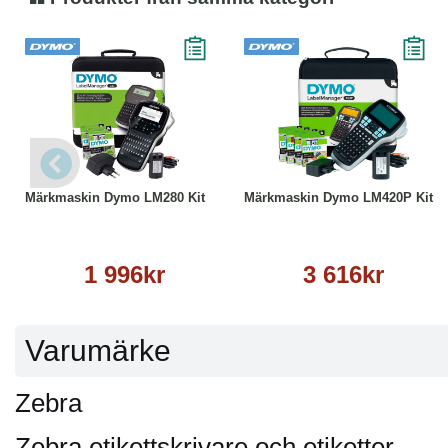
Köp
Läs mer
Köp
Läs mer
Märkmaskin Dymo LM280 Kit
Märkmaskin Dymo LM420P Kit
1 996kr
3 616kr
Varumärke
Zebra
Zebra etikettskrivare och etiketter