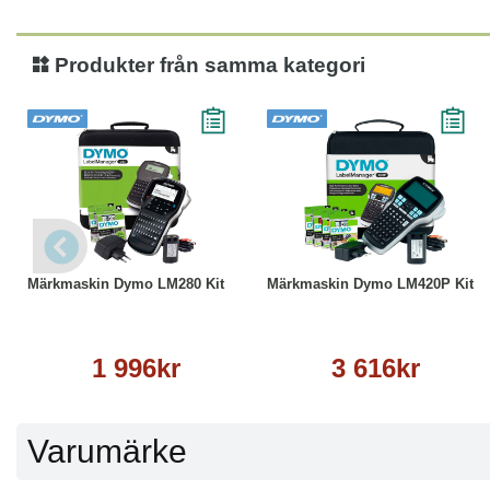
Produkter från samma kategori
Köp
Läs mer
Köp
Läs mer
Märkmaskin Dymo LM280 Kit
Märkmaskin Dymo LM420P Kit
1 996kr
3 616kr
Varumärke