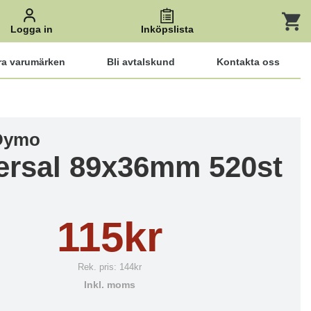
Logga in
Inköpslista
ra varumärken
Bli avtalskund
Kontakta oss
 Dymo
ersal 89x36mm 520st
115kr
Rek. pris:
144kr
Inkl. moms