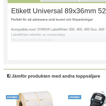
Etikett Universal 89x36mm 52
Perfekt för att adressera små kuvert och förpackningar
Kompatibla med: DYMO® LabelWriter 300, 400, 400 Duo, 400 T
LabelWriter-etiketter av universaltyp
För post, kuvert och pärmar
Ickepermanent etikett
Lämnar inga limrester
Med direkt termisk utskriftsteknik
Två rullar med 260 etiketter
Etikettstorlek: 89 x 36 mm (L x B)
Färg: Vit
Jämför produkten med andra toppsäljare
Innehåller inte PVC