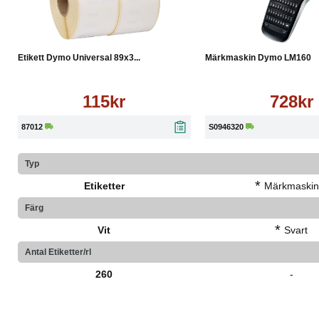
Köp
Läs mer
Köp
Etikett Dymo Universal 89x3...
Märkmaskin Dymo LM160
115kr
728kr
87012
S0946320
Typ
*
Etiketter
Märkmaskin
Färg
*
Vit
Svart
Antal Etiketter/rl
260
-