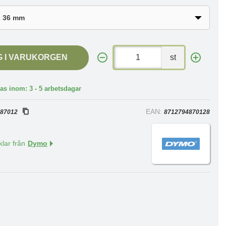
G I VARUKORGEN
st
as inom: 3 - 5 arbetsdagar
:
EAN:
87012
8712794870128
klar från
Dymo