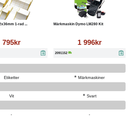
Läs mer
Köp
Läs mer
2x36mm 1-rad ...
Märkmaskin Dymo LM280 Kit
795kr
1 996kr
2091152
*
Etiketter
Märkmaskiner
*
Vit
Svart
-
-