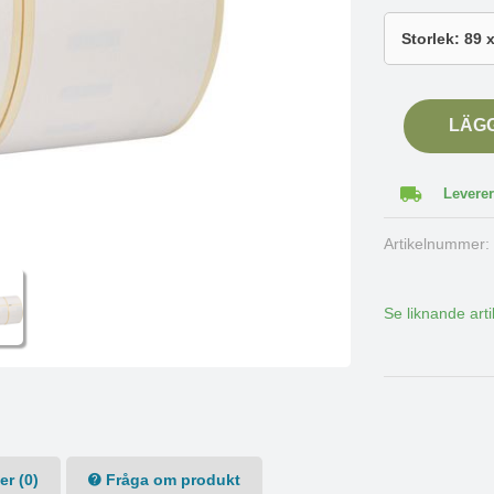
LÄG
Leverer
Artikelnummer
Se liknande arti
r (0)
Fråga om produkt