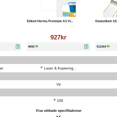
Läs mer
Köp
Läs mer
Köp
Etikett Herma Premium A3 Vi...
Dataetikett 10
927kr
8692
512264
*
er
Laser & Kopiering...
Vit
*
100
Visa utökade specifikationer