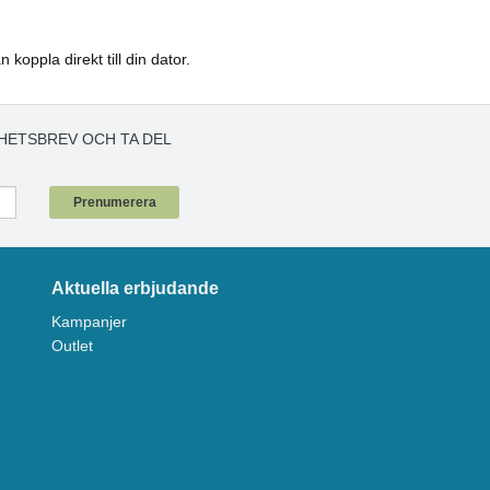
oppla direkt till din dator.
HETSBREV OCH TA DEL
!
Prenumerera
Aktuella erbjudande
Kampanjer
Outlet