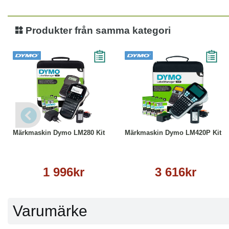
Produkter från samma kategori
Köp
Läs mer
Köp
Läs mer
Märkmaskin Dymo LM280 Kit
Märkmaskin Dymo LM420P Kit
1 996kr
3 616kr
Varumärke