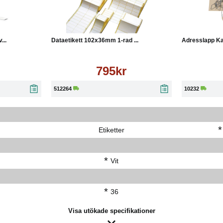
Läs mer
Köp
Läs mer
Köp
...
Dataetikett 102x36mm 1-rad ...
Adresslapp Ka
795kr
512264
10232
*
Etiketter
*
Vit
*
36
Visa utökade specifikationer