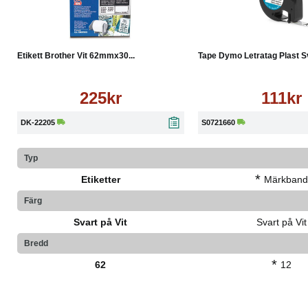
Köp
Läs mer
Köp
Etikett Brother Vit 62mmx30...
Tape Dymo Letratag Plast Sv
225kr
111kr
DK-22205
S0721660
Typ
*
Etiketter
Märkband
Färg
Svart på Vit
Svart på Vit
Bredd
*
62
12