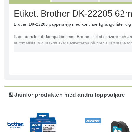
Etikett Brother DK-22205 6
Brother DK-22205 papperstejp med kontinuerlig längd låter dig välj
Pappersrullen är kompatibel med Brother-etikettskrivare och anv
automatiskt. Vid utskrift skärs etiketterna på precis rätt ställe för
Termiskt papper för bläcklös utskrift
Kompatibla med: Brother QL 500, 500A, 500BS, 500BW, 550, 
Storlek (i mm): 62 x 30,5
Färg: Vit
Jämför produkten med andra toppsäljare