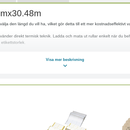
2mmx30.48m
a den längd du vill ha, vilket gör detta till ett mer kostnadseffektivt va
änder direkt termisk teknik. Ladda och mata ut rullar enkelt när du behö
 etikettstorlek.
Visa mer beskrivning
560, 560VP, 570, 580N, 650TD, 700, 710W, 720NW, 1050, 1050 Typ A