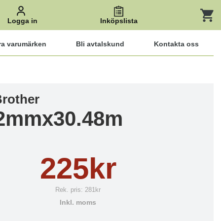
Logga in
Inköpslista
ra varumärken
Bli avtalskund
Kontakta oss
Brother
62mmx30.48m
225kr
Rek. pris:
281kr
Inkl. moms