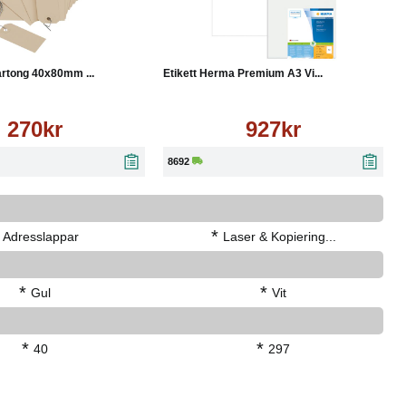
Läs mer
Köp
Läs mer
rtong 40x80mm ...
Etikett Herma Premium A3 Vi...
270kr
927kr
8692
*
Adresslappar
Laser & Kopiering...
*
*
Gul
Vit
*
*
40
297