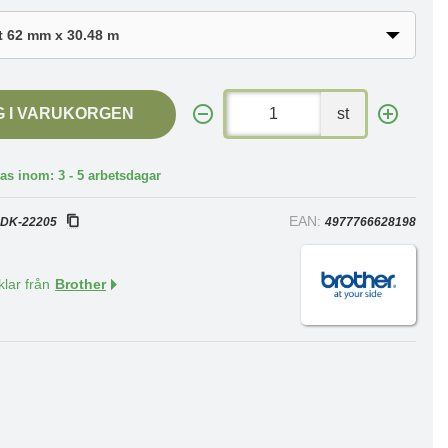
G I VARUKORGEN
st
as inom: 3 - 5 arbetsdagar
:
EAN:
DK-22205
4977766628198
klar från
Brother