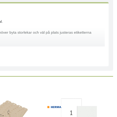
l.
ver byta storlekar och väl på plats justeras etiketterna
, 1050N och 1060N