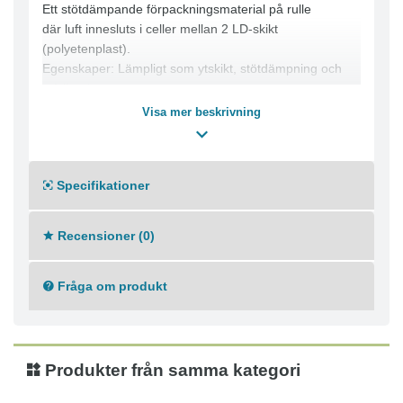
Ett stötdämpande förpackningsmaterial på rulle
där luft innesluts i celler mellan 2 LD-skikt
(polyetenplast).
Egenskaper: Lämpligt som ytskikt, stötdämpning och
utfyllnad.
Låg vikt ger låga transportkostnader.
Visa mer beskrivning
Kvalitet: EL - 4mm höjd, 10mm i diameter.
Finns i olika varianter.
Specifikationer
Recensioner (0)
Fråga om produkt
Produkter från samma kategori