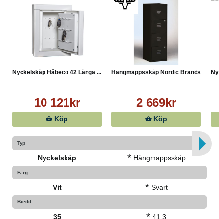
Nyckelskåp Håbeco 42 Långa ...
Hängmappsskåp Nordic Brands...
Ny
10 121kr
2 669kr
Köp
Köp
Typ
*
Nyckelskåp
Hängmappsskåp
Färg
*
Vit
Svart
Bredd
*
35
41.3