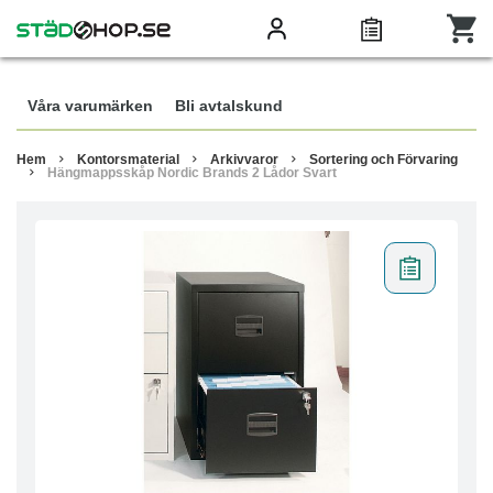
Våra varumärken
Bli avtalskund
Hem
Kontorsmaterial
Arkivvaror
Sortering och Förvaring
Hängmappsskåp Nordic Brands 2 Lådor Svart