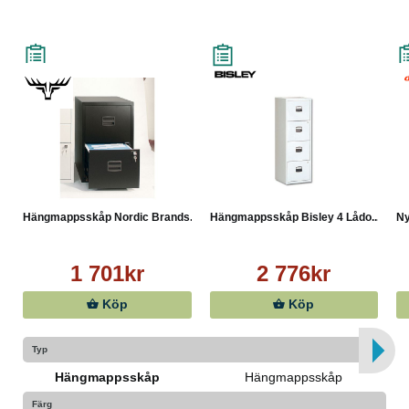
Hängmappsskåp Nordic Brands...
Hängmappsskåp Bisley 4 Lådo...
Ny
1 701kr
2 776kr
Köp
Köp
Typ
Hängmappsskåp
Hängmappsskåp
Färg