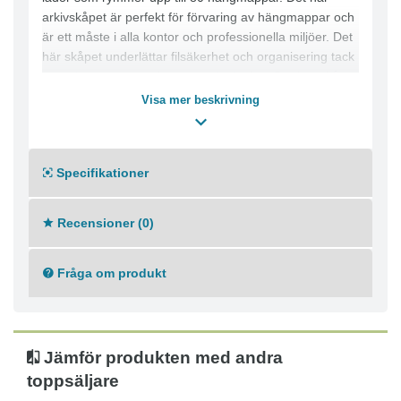
arkivskåpet är perfekt för förvaring av hängmappar och
är ett måste i alla kontor och professionella miljöer. Det
här skåpet underlättar filsäkerhet och organisering tack
vare dess utrymmesbesparande design. Det här skåpet
rymmer upp till 40 hängmappar per låda. Dess robusta
Visa mer beskrivning
konstruktion med svart yta passar in i alla moderna
kontorsmiljöer. - Perfekt för förvaring av hängmappar -
Underlättar filsäkerhet och organisering - Kapacitet: 40
Specifikationer
mappar per låda -
- Antal lådor: 2
- Färg: Svart
Recensioner (0)
- Mått: 672 x 413 x 400 mm
Fråga om produkt
Jämför produkten med andra
toppsäljare