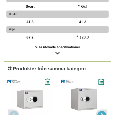
*
Svart
Grå
Bredd
41.3
41.3
Höjd
*
67.2
128.3
Visa utökade specifikationer
Produkter från samma kategori