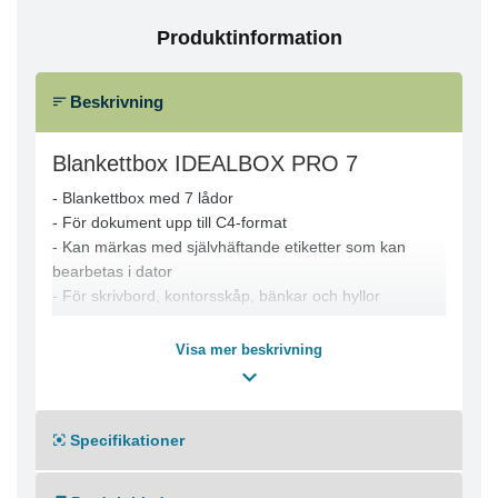
Produktinformation
Beskrivning
Blankettbox IDEALBOX PRO 7
- Blankettbox med 7 lådor
- För dokument upp till C4-format
- Kan märkas med självhäftande etiketter som kan
bearbetas i dator
- För skrivbord, kontorsskåp, bänkar och hyllor
- Den mörkgrå (svarta) är miljömärkt med Blue Angel
och tillverkad av minst 80 % återvunnet material
Visa mer beskrivning
Specifikationer