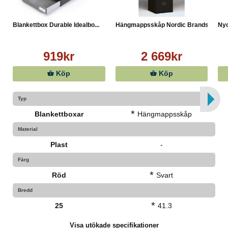
Blankettbox Durable Idealbo...
Hängmappsskåp Nordic Brands...
Nyc
919kr
2 669kr
Köp
Köp
Typ
*
Blankettboxar
Hängmappsskåp
Material
Plast
-
Färg
*
Röd
Svart
Bredd
*
25
41.3
Visa utökade specifikationer