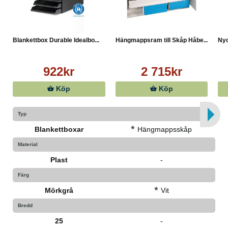
Blankettbox Durable Idealbo...
Hängmappsram till Skåp Håbe...
Nyc
922kr
2 715kr
Köp
Köp
Typ
*
Blankettboxar
Hängmappsskåp
Material
Plast
-
Färg
*
Mörkgrå
Vit
Bredd
25
-