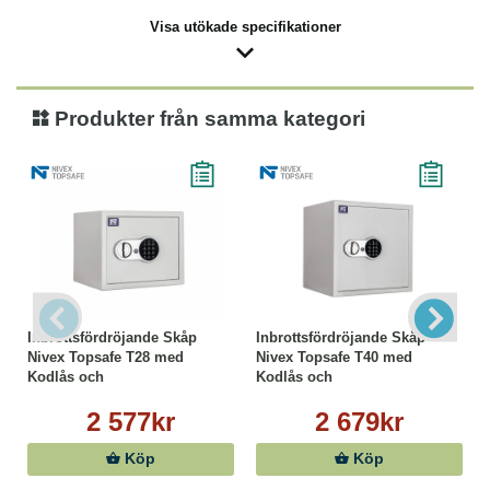
Visa utökade specifikationer
Produkter från samma kategori
Inbrottsfördröjande Skåp
Inbrottsfördröjande Skåp
Nivex Topsafe T28 med
Nivex Topsafe T40 med
Kodlås och
Kodlås och
Nödöppningsnyckel
Nödöppningsnyckel
2 577kr
2 679kr
Köp
Köp