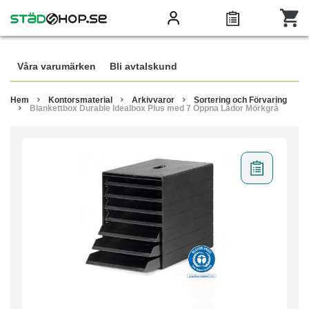
Våra varumärken
Bli avtalskund
Hem
Kontorsmaterial
Arkivvaror
Sortering och Förvaring
Blankettbox Durable Idealbox Plus med 7 Öppna Lådor Mörkgrå