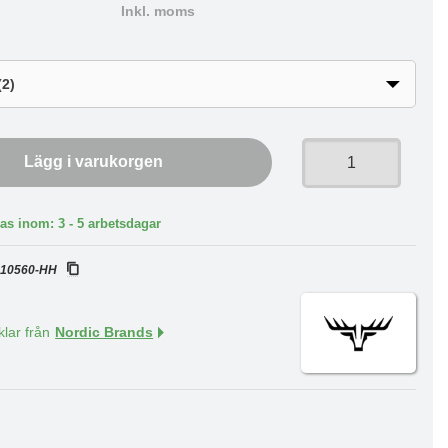
Inkl. moms
Lägg i varukorgen
as inom: 3 - 5 arbetsdagar
:
10560-HH
klar från
Nordic Brands