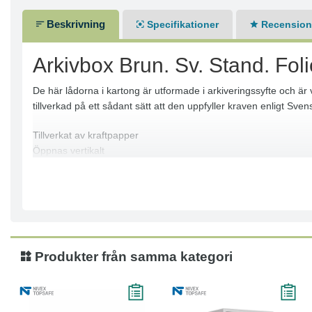
Beskrivning
Specifikationer
Recensione
Arkivbox Brun. Sv. Stand. Foli
De här lådorna i kartong är utformade i arkiveringssyfte och är 
tillverkad på ett sådant sätt att den uppfyller kraven enligt S
Tillverkat av kraftpapper
Öppnas vertikalt
Skyddar värdesaker inuti
Syrafritt papper
Färg: Brun
Mått: 380x258x55mm, 260x380x80mm
Produkter från samma kategori