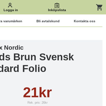
Logga in
Inköpslista
ra varumärken
Bli avtalskund
Kontakta oss
x Nordic
ds Brun Svensk
dard Folio
21kr
Rek. pris:
26kr