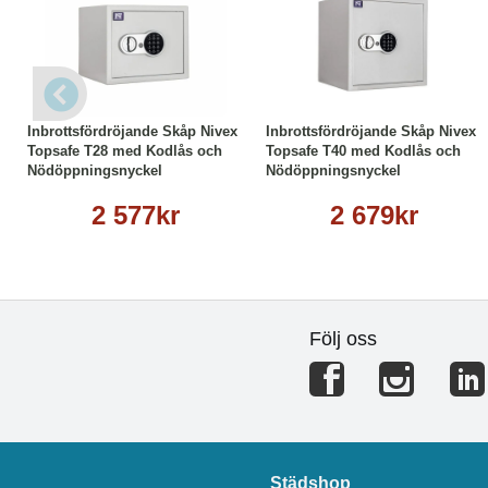
Köp
Läs mer
Köp
Läs mer
Inbrottsfördröjande Skåp Nivex
Inbrottsfördröjande Skåp Nivex
Topsafe T28 med Kodlås och
Topsafe T40 med Kodlås och
Nödöppningsnyckel
Nödöppningsnyckel
2 577kr
2 679kr
Följ oss
Städshop