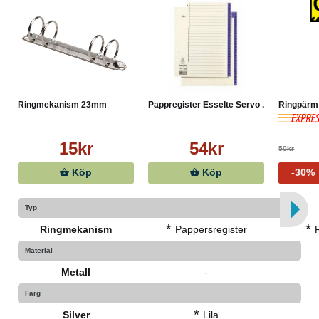
Ringmekanism 23mm
Pappregister Esselte Servo ...
Ringpärm 
15kr
54kr
50kr
Köp
Köp
-30%
Typ
*
*
Ringmekanism
Pappersregister
Material
Metall
-
Färg
*
Silver
Lila