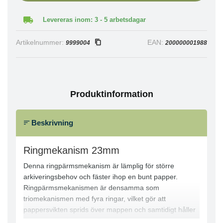
Levereras inom: 3 - 5 arbetsdagar
Artikelnummer:
EAN:
9999004
200000001988
Produktinformation
Beskrivning
Ringmekanism 23mm
Denna ringpärmsmekanism är lämplig för större
arkiveringsbehov och fäster ihop en bunt papper.
Ringpärmsmekanismen är densamma som
triomekanismen med fyra ringar, vilket gör att
pappersvikten sprids över mappen och samtidigt håller
sidorna mer skyddade. Den här fyraringpärmen är ett