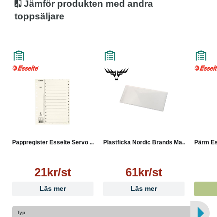
Jämför produkten med andra
toppsäljare
Pappregister Esselte Servo ...
Plastficka Nordic Brands Ma...
Pärm Ess
21kr/st
61kr/st
Läs mer
Läs mer
Typ