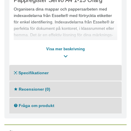
Pappregister Servo A4 1-15 Ofärg
Organisera dina mappar och pappersarbeten med
indexavdelarna från Esselte® med förtryckta etiketter
för enkel identifiering. Indexavdelarna från Esselte® är
perfekta för dokument på kontoret, i klassrummet eller
hemma. Det är en effektiv lösning för dina märknings-
och organiseringsbehov. Indexavdelarna har en
förnumrerad design som gör det enkelt att sortera
Visa mer beskrivning
dokument för snabb identifiering och åtkomst.
Avdelarna levereras hålslagna och är lämpliga för de
flesta ringpärmar och mappar. - Indexavdelare för
Specifikationer
mappar och pärmar - Förtryckta flikar - Plastförstärkta
flikar - Flikar: 1?15 - Mått: A4 - Färg: Vit
Recensioner (0)
Fråga om produkt