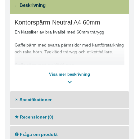
Beskrivning
Kontorspärm Neutral A4 60mm
En klassiker av bra kvalité med 60mm trärygg
Gaffelpärm med svarta pärmsidor med kantförstärkning
och raka hörn. Tygklädd trärygg och etiketthållare.
Gaffelpärm med tygklädd rygg
Kantförstärkning
Visa mer beskrivning
Etiketthållare
Ryggbredd: 60 mm
Format: A4
Färg: Svart, Blå, Grön, Röd, Vinröd, Gul
Specifikationer
Recensioner (0)
Fråga om produkt