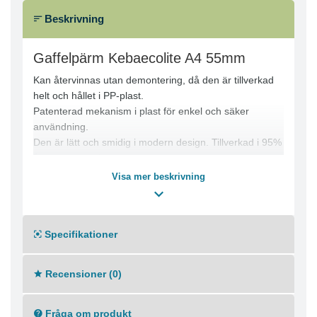
Beskrivning
Gaffelpärm Kebaecolite A4 55mm
Kan återvinnas utan demontering, då den är tillverkad
helt och hållet i PP-plast.
Patenterad mekanism i plast för enkel och säker
användning.
Den är lätt och smidig i modern design. Tillverkad i 95%
återvunnen polypropylen plast.
Svensktillverkad, 5 års garanti.
Visa mer beskrivning
A4, helrygg 55 mm.
Färg: svart/svart, blå/svart, röd/svart.
Specifikationer
Recensioner (0)
Fråga om produkt