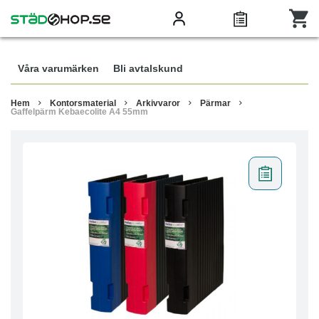
Våra varumärken
Bli avtalskund
Hem
Kontorsmaterial
Arkivvaror
Pärmar
Gaffelpärm Kebaecolite A4 55mm