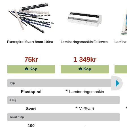
Plastspiral Svart 8mm 100st
Lamineringsmaskin Fellowes ...
Laminat
75kr
1 349kr
Köp
Köp
Typ
*
Plastspiral
Lamineringsmaskin
Färg
*
Svart
Vit/Svart
Antal st/fp
100
-