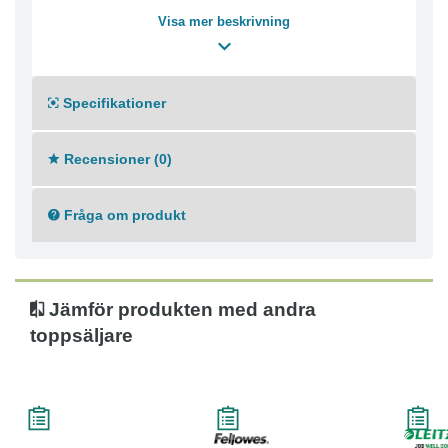
kapacitet på 21-40 ark.
Visa mer beskrivning
- Lätt att använda
- Gör det enkelt att bläddra bland dokument
- Mått (LxB): 300 x 8 mm
Specifikationer
Recensioner (0)
Fråga om produkt
Jämför produkten med andra
toppsäljare