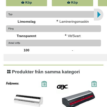
Köp
Köp
Typ
*
Limomslag
Lamineringsmaskin
Färg
*
Transparent
Vit/Svart
Antal st/fp
100
-
Produkter från samma kategori