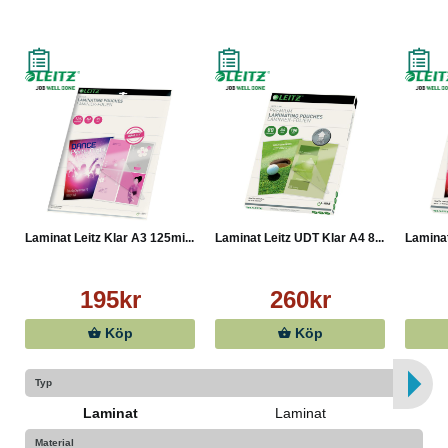
● Antal: 25 fickor per förpackning
● Vikt: 1,101 kg
Övrig information:
● Skapa, anpassa eller skriv ut färdiga skyltar via Leitz
SignMaker
Laminat Leitz Klar A3 125mi...
Laminat Leitz UDT Klar A4 8...
Laminat
195kr
260kr
Köp
Köp
Typ
Laminat
Laminat
Material