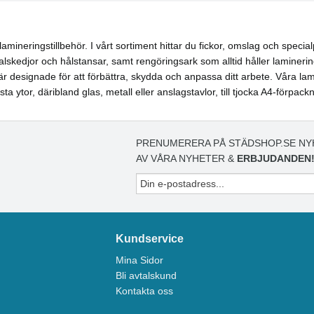
ineringstillbehör. I vårt sortiment hittar du fickor, omslag och special
halskedjor och hålstansar, samt rengöringsark som alltid håller laminerin
 designade för att förbättra, skydda och anpassa ditt arbete. Våra lam
ytor, däribland glas, metall eller anslagstavlor, till tjocka A4-förpackni
PRENUMERERA PÅ STÄDSHOP.SE NY
AV VÅRA NYHETER &
ERBJUDANDEN
Kundservice
Mina Sidor
Bli avtalskund
Kontakta oss