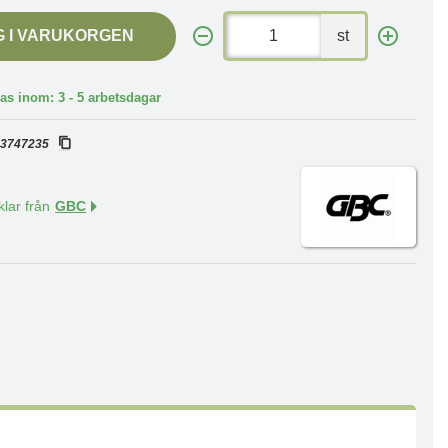
G I VARUKORGEN
st
as inom: 3 - 5 arbetsdagar
:
3747235
klar från
GBC