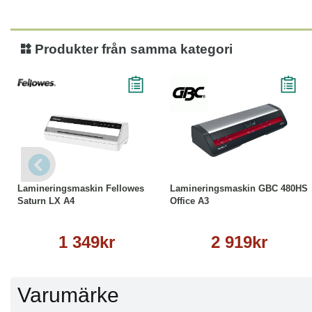
Produkter från samma kategori
Köp
Läs mer
Köp
Läs mer
Lamineringsmaskin Fellowes
Lamineringsmaskin GBC 480HS
Saturn LX A4
Office A3
1 349kr
2 919kr
Varumärke