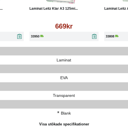
..
Laminat Leitz Klar A3 125mi...
Laminat Leitz
669kr
33950
33808
Laminat
EVA
Transparent
*
Blank
Visa utökade specifikationer