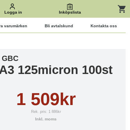
Logga in
Inköpslista
ra varumärken
Bli avtalskund
Kontakta oss
t GBC
 A3 125micron 100st
1 509kr
Rek. pris:
1 886kr
Inkl. moms