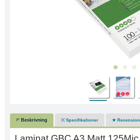
Beskrivning
Specifikationer
Recensione
Laminat GBC A3 Matt 125Mic