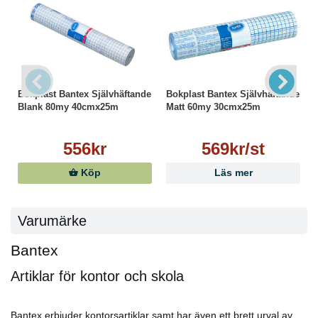
Bokplast Bantex Självhäftande
Bokplast Bantex Självhäftande
Blank 80my 40cmx25m
Matt 60my 30cmx25m
556kr
569kr/st
Köp
Läs mer
Varumärke
Bantex
Artiklar för kontor och skola
Bantex erbjuder kontorsartiklar samt har även ett brett urval av