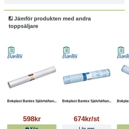
Tekniska specifikationer:
● Material: Polypropylen (PP)
● Färg: Transparent
Jämför produkten med andra
● Yta: Blank
toppsäljare
● Tjocklek: 80 my
● Bredd: 60 cm
● Längd: 25 m
● Egenskaper: Självhäftande, syrafri
Bokplast Bantex Självhäftan...
Bokplast Bantex Självhäftan...
Bokplas
598kr
674kr/st
Köp
Läs mer