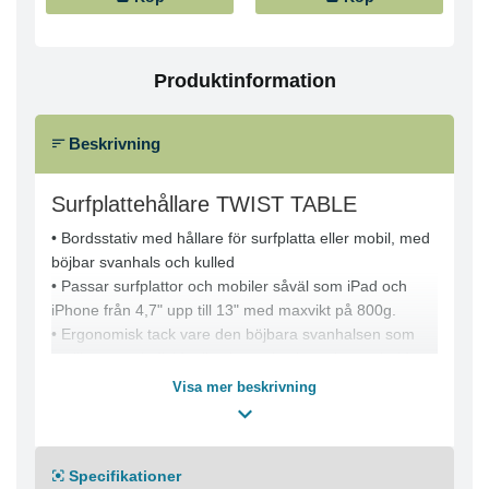
Produktinformation
Beskrivning
Surfplattehållare TWIST TABLE
• Bordsstativ med hållare för surfplatta eller mobil, med
böjbar svanhals och kulled
• Passar surfplattor och mobiler såväl som iPad och
iPhone från 4,7" upp till 13" med maxvikt på 800g.
• Ergonomisk tack vare den böjbara svanhalsen som
möjliggör en individuell och steglös justering av höjden
• Antiglid kuddar i hållaren skyddar mobilen eller
Visa mer beskrivning
surfplattan mot repor samtidigt som enheten sitter i ett
stadigt grepp
• Öppning i hållaren för laddningskabel
Specifikationer
• Vridbar 360 grader för justering till önskad vinkel