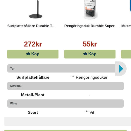
Surfplattehållare Durable T...
Rengöringsduk Durable Super...
Musma
272kr
55kr
Köp
Köp
Typ
*
Surfplattehållare
Rengöringsdukar
Material
Metall-Plast
-
Färg
*
Svart
Vit