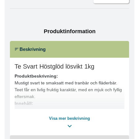
Produktinformation
Beskrivning
Te Svart Höstglöd lösvikt 1kg
Produktbeskrivning:
Mustigt svart te smaksatt med tranbär och fläderbär.
Teet får en livlig fruktig karaktär, med en mjuk och fyllig
eftersmak.
Innehåll:
● svart te (Indien)
● svart te (Kina)
Visa mer beskrivning
● tranbär- & fläderbärarom
● SAFFLOR
Specifikationer: