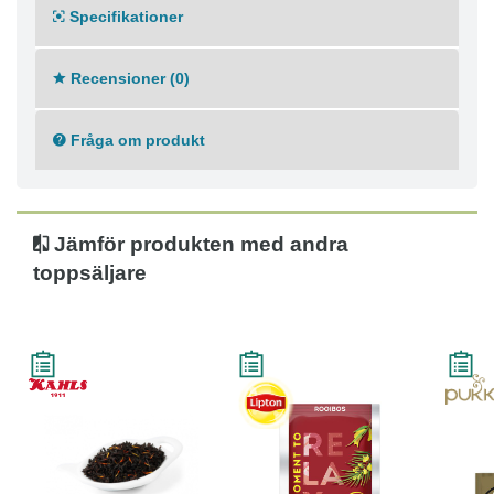
Specifikationer
● Förpackningsstorlek: 1000 g
● Förpackningstyp: Löste Storpack
● Tesmak: Frukt
Recensioner (0)
Fråga om produkt
Jämför produkten med andra
toppsäljare