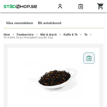
Våra varumärken
Bli avtalskund
Hem
Foodservice
Mat & dryck
Kaffe & Te
Te
Te Kahls Svart Höstglöd Lösvikt 1kg