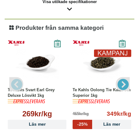
Visa utökade specifikationer
Produkter från samma kategori
Te Kahls Svart Earl Grey
Te Kahls Oolong Tie Kuan Yin
Deluxe Lösvikt 1kg
Superior 1kg
269kr/kg
349kr/kg
465kr/kg
Läs mer
-25%
Läs mer