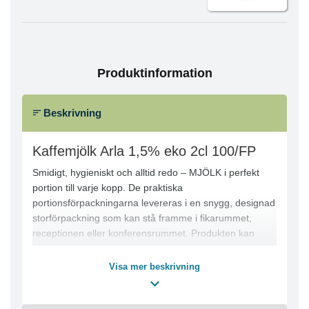
Produktinformation
Beskrivning
Kaffemjölk Arla 1,5% eko 2cl 100/FP
Smidigt, hygieniskt och alltid redo – MJÖLK i perfekt
portion till varje kopp. De praktiska
portionsförpackningarna levereras i en snygg, designad
storförpackning som kan stå framme i fikarummet,
receptionen eller konferensrummet. Produkten kan
förvaras i rumstemperatur, vilket frigör plats i kylskåpet.
Ett enkelt, snyggt och hållbart sätt att erbjuda dina
Visa mer beskrivning
gäster ekologisk MJÖLK till kaffe eller te. Varje kartong
innehåller 100 portioner à 2 cl.