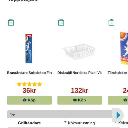
Braständare Solstickan Fire...
Diskställ Nordiska Plast Vit
Tändstickor 
36kr
132kr
2
Köp
Köp
Typ
*
*
Grilltändare
Köksutrustning
Köksu