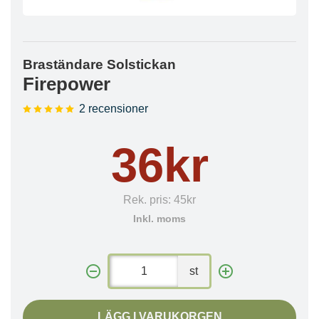
Braständare Solstickan
Firepower
2 recensioner
36kr
Rek. pris:
45kr
Inkl. moms
st
LÄGG I VARUKORGEN