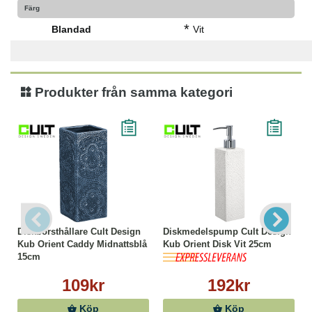
Färg
*
Blandad
Vit
Produkter från samma kategori
Diskborsthållare Cult Design
Diskmedelspump Cult Design
Kub Orient Caddy Midnattsblå
Kub Orient Disk Vit 25cm
15cm
109kr
192kr
Köp
Köp