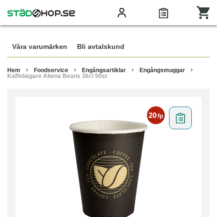
Våra varumärken
Bli avtalskund
Hem
Foodservice
Engångsartiklar
Engångsmuggar
Kaffebägare Abena Beans 36cl 50st