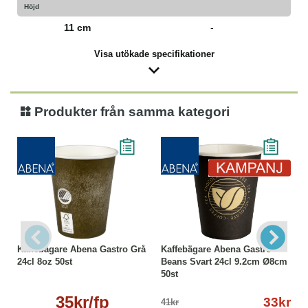
Höjd
11 cm
-
Visa utökade specifikationer
Produkter från samma kategori
Kaffebägare Abena Gastro Grå
Kaffebägare Abena Gastro
24cl 8oz 50st
Beans Svart 24cl 9.2cm Ø8cm
50st
35kr/fp
33kr
41kr