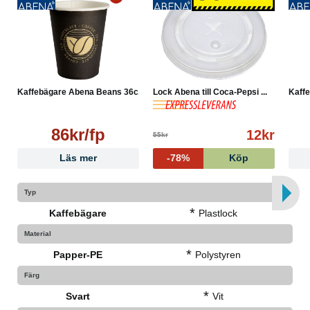
Kaffebägare Abena Beans 36c...
Lock Abena till Coca-Pepsi ...
Kaffe
86kr/fp
12kr
55kr
Läs mer
-78%
Köp
Typ
*
Kaffebägare
Plastlock
Material
*
Papper-PE
Polystyren
Färg
*
Svart
Vit