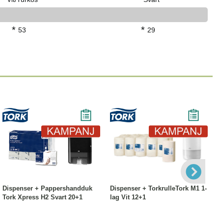
*
*
53
29
-13%
Köp
Läs mer
-28%
Köp
Läs mer
Dispenser + Pappershandduk
Dispenser + TorkrulleTork M1 1-
Tork Xpress H2 Svart 20+1
lag Vit 12+1