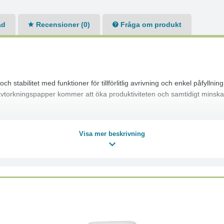
ad
Recensioner (0)
Fråga om produkt
ch stabilitet med funktioner för tillförlitlig avrivning och enkel påfylln
 avtorkningspapper kommer att öka produktiviteten och samtidigt minska
Visa mer beskrivning
nlösningar som är bättre för företag, människor och planeten
la inköp
et konsumentavfall
minskad förbrukning