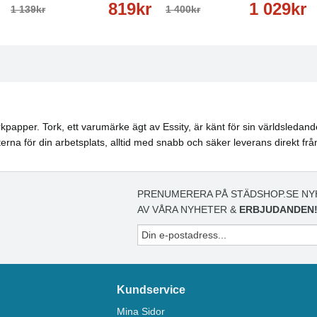
819kr
1 029kr
1 139kr
1 400kr
torkpapper. Tork, ett varumärke ägt av Essity, är känt för sin världsleda
terna för din arbetsplats, alltid med snabb och säker leverans direkt från
PRENUMERERA PÅ STÄDSHOP.SE NY
AV VÅRA NYHETER &
ERBJUDANDEN
Kundservice
Mina Sidor