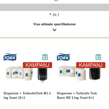
*
33.7
Visa utökade specifikationer
-28%
Köp
Läs mer
-27%
Köp
Läs mer
Dispenser + TorkrulleTork M1 1-
Dispenser + Torkrulle Tork
lag Svart 12+1
Basic M2 1-lag Svart 6+1