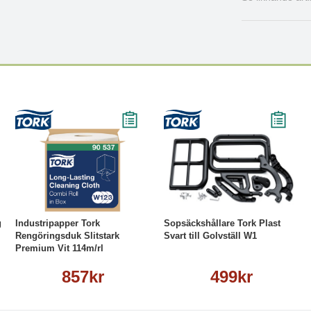
Köp
Läs mer
Köp
Läs mer
g
Industripapper Tork
Sopsäckshållare Tork Plast
Rengöringsduk Slitstark
Svart till Golvställ W1
Premium Vit 114m/rl
857kr
499kr