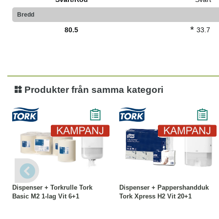
Bredd
*
80.5
33.7
Produkter från samma kategori
-27%
Köp
Läs mer
-13%
Köp
Läs mer
Dispenser + Torkrulle Tork
Dispenser + Pappershandduk
Basic M2 1-lag Vit 6+1
Tork Xpress H2 Vit 20+1