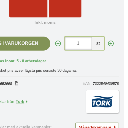
Inkl. moms
G I VARUKORGEN
st
as inom: 5 - 8 arbetsdagar
uket pris avser lägsta pris senaste 30 dagarna.
:
EAN:
652008
7322540430578
klar från
Tork
Månadskampanj
iklar med aktuella kampanjer: