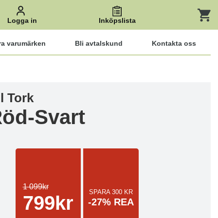
Logga in
Inköpslista
ra varumärken
Bli avtalskund
Kontakta oss
l Tork
öd-Svart
1 099kr
SPARA 300 KR
799kr
-27% REA