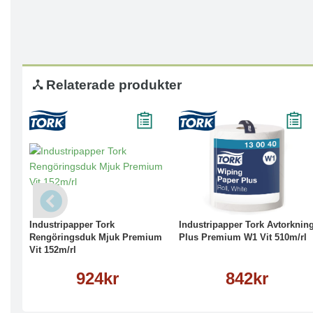
Relaterade produkter
Köp
Läs mer
Köp
Läs mer
Industripapper Tork
Industripapper Tork Avtorknin
Rengöringsduk Mjuk Premium
Plus Premium W1 Vit 510m/rl
Vit 152m/rl
924kr
842kr