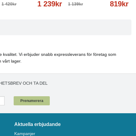
1 239kr
819kr
1 420kr
1 139kr
nde kvalitet. Vi erbjuder snabb expressleverans för företag som
 vårt lager.
HETSBREV OCH TA DEL
!
Prenumerera
Aktuella erbjudande
Kampanjer