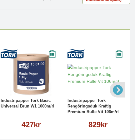
Köp
Läs mer
Köp
Läs mer
Industripapper Tork Basic
Industripapper Tork
Re
Universal Brun W1 1000m/rl
Rengöringsduk Kraftig
Pr
Premium Rulle Vit 106m/rl
427kr
829kr