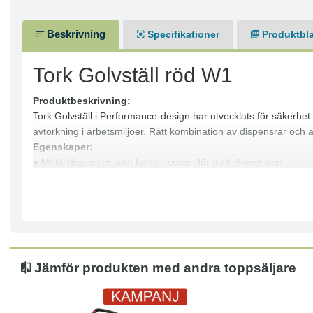
Beskrivning
Specifikationer
Produktbl
Tork Golvställ röd W1
Produktbeskrivning:
Tork Golvställ i Performance-design har utvecklats för säkerhet o
avtorkning i arbetsmiljöer. Rätt kombination av dispensrar och
Egenskaper:
● Mobil dispenser som kan placeras där du behöver den
● Hög kapacitet och enkel påfyllning ger mindre underhåll
● Performance Line
Hållbarhet:
● Tork har förbundit sig att utveckla innovativa, hållbara hygie
● FSC®-certifierade refiller – träbaserade fibrer från ansvarsful
● Innerförpackningen består av minst 30 % plast från återvunn
Jämför produkten med andra toppsäljare
● USDA Certified Biobased Product label
Användning och avfall:
● Det går att återanvända rengöringsdukarna, vilket bidrar till 