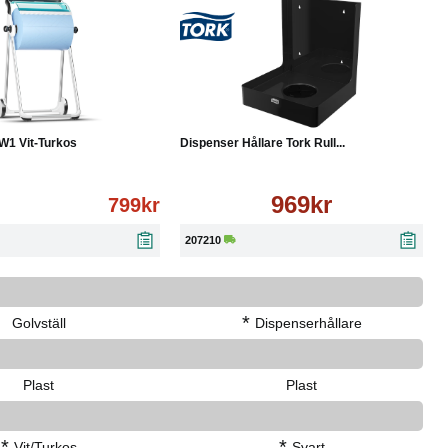
Köp
Läs mer
Köp
Läs mer
 W1 Vit-Turkos
Dispenser Hållare Tork Rull...
969kr
799kr
207210
*
Golvställ
Dispenserhållare
Plast
Plast
*
*
Vit/Turkos
Svart